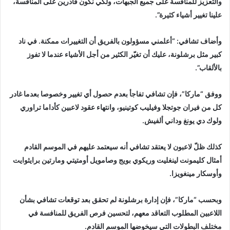
والتعزيز للمنافسة على جميع الجبهات، ولكي نكون قادرين على المنافسة،
علينا تغيير أشياء كثيرة”.
وأضاف تشافي: “أعلمني مسؤولون بالفريق أن التغييرات ممكنة. في ناد
كبير مثل برشلونة، عليك أن تغيّر الكثير من أجل الأشياء عندما لا تفوز
بالألقاب”.
ووفق “ماركا”، فإن تشافي تفاجأ بعدم حصول أي تغيير وخصوصا بعدما غادر
كل من فيران جوتجلا وفيليب كوتينيو، وانتهاء عقود لاعبين كأداما تراوري
ولوك دي يونغ وداني ألفيش.
كذلك ظلّ لاعبون لا يعتقد تشافي أنه سيعتمد عليهم في الموسم القادم
أمثال كليمونت لينغليت وريكوي بويج وصامويل أومتيتي ومارتين برايثوايت
وأوسكار مينغويزا.
وبحسب “ماركا”، فإن إدارة برشلونة لم تحقق بعد توقعات تشافي بشأن
اللاعبين المطلوب التعاقد معهم، لتحسين فرص الفريق للمنافسة في
مختلف البطولات التي سيخوضها الموسم القادم.