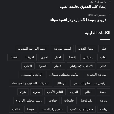
مارس 6, 2017
إنشاء كلية الحقوق بجامعة الفيوم
ديسمبر 21, 2015
قروض بقيمة 1 5مليار دولار لتنمية سيناء
الكلمات الدليلية
أخبار
أسعار الذهب
أسهم البورصة
أسهم البورصة المصرية
ألعاب
إسرائيل
إقتصاد
اخبار
اخري
افريقيا
اقتصاد
الأهلي
الاحتلال الإسرائيلي
الاخبار
الاسرة
الاهلي
البورصة المصرية
الدكتور مصطفى مدبولى
الرئيس السيسي
الرئيس عبد الفتاح السيسي
الزمالك
الشركات الصغيرة والمتوسطة
الصحة
العالم
العرب
النادي الأهلي
بحري
بنوك
بورصة
تكنولوجيا
جامعات
حوادث
رئيس مجلس الوزراء
رياضة
سعر الجنيه الذهب
سعر جرام الذهب
سينما
عالمية