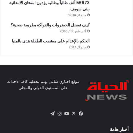
56673 ألف طالباً وطالبة يؤدون امتحان الابتدائية
ببنى سويف
مايو 9, 2016
كيف تغسل الخضروات والفواكه بطريقة صحية؟
أغسطس 10, 2016
الحكم بالإعدام على مغتصب الطفلة هدى بالمنيا
مايو 3, 2017
موقع اخباري شامل يهتم بتغطية كافة الاحداث
على المستوى الدولي والمحلي
X
فيسبوك
يوتيوب
انستقرام
تيلقرام
أخبار هامة