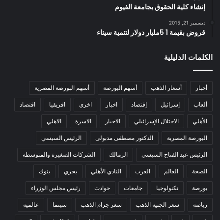
إنشاء كلية الحقوق بجامعة الفيوم
ديسمبر 21, 2015
قروض بقيمة 1 5مليار دولار لتنمية سيناء
الكلمات الدليلية
أخبار
أسعار الذهب
أسهم البورصة
أسهم البورصة المصرية
ألعاب
إسرائيل
إقتصاد
اخبار
اخري
افريقيا
اقتصاد
الأهلي
الاحتلال الإسرائيلي
الاخبار
الاسرة
الاهلي
البورصة المصرية
الدكتور مصطفى مدبولى
الرئيس السيسي
الرئيس عبد الفتاح السيسي
الزمالك
الشركات الصغيرة والمتوسطة
الصحة
العالم
العرب
النادي الأهلي
بحري
بنوك
بورصة
تكنولوجيا
جامعات
حوادث
رئيس مجلس الوزراء
رياضة
سعر الجنيه الذهب
سعر جرام الذهب
سينما
عالمية