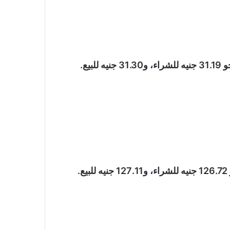
يع.
.