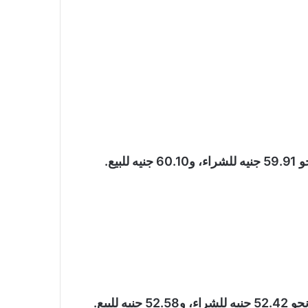
يع.
لبيع.