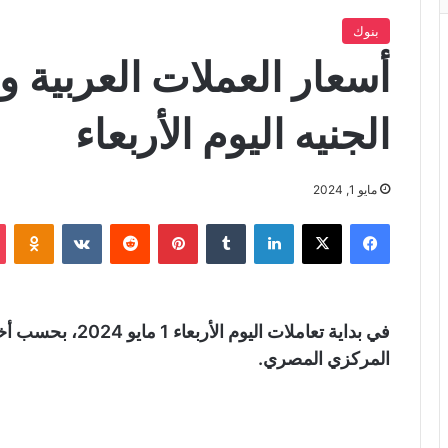
بنوك
أسعار العملات العربية وا
الجنيه اليوم الأربعاء
مايو 1, 2024
فيسبوك
X
لينكدإن
‏Tumblr
بينتيريست
‏Reddit
‏VKontakte
Odnoklassniki
في بداية تعاملات ال
المركزي المصري.