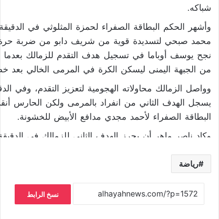
شباكه.
نجح يوسف أوباما في تسجيل هدف التقدم للزمالك بعدما 
من الجبهة اليمنى ليسكن الكرة في المرمى الخالي بعد خ
يسجل الهدف الثاني من انفراد بالمرمى ولكن الحارس أنق
البطاقة الصفراء لأحمد مجدي مدافع الأبيض للخشونة.
علت العارصة، وحاول الداخلية تعديل النتيجة لكن دون جدو
رياضة
بتقدم الأبيض بهدف دون رد.
ومع بداية الشوط الثاني واصل الزمالك محاولاته الهجومية 
نسخ الرابط
حاول الداخلية تعديل النتيجة
استغل خطأ مدافع الداخلية داخل منطقة الجزاء ليسدد كر