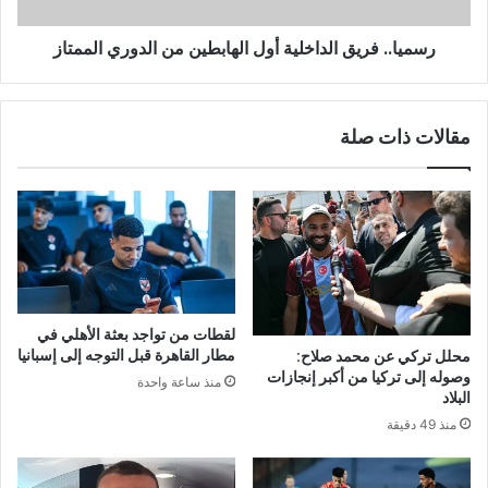
ويتواجد على مقاعد البدلاء، محمود الشناوي ومصطفى الز
رسميا.. فريق الداخلية أول الهابطين من الدوري الممتاز
ومحمد أشرف ” روقا” ومحمد السيد وسيد عبد الله ” نيمار”
إيشو” ومحمود عبد الرازق ” شيكابالا” وناصر منسي.
ويضم تشكيل الداخلية كلاً من:
مقالات ذات صلة
حراسة المرمى: رمضان مصطفى.
خط الدفاع : محمود منصور – عبد الرحمن صميدة – معاذ ال
خط الوسط : محمود حسونة – كليتشي شيميزين -أدهم حا
عبد النعيم.
خط الهجوم : يوسف تونجي.
لقطات من تواجد بعثة الأهلي في
مطار القاهرة قبل التوجه إلى إسبانيا
محلل تركي عن محمد صلاح:
وصوله إلى تركيا من أكبر إنجازات
منذ ساعة واحدة
البلاد
منذ 49 دقيقة