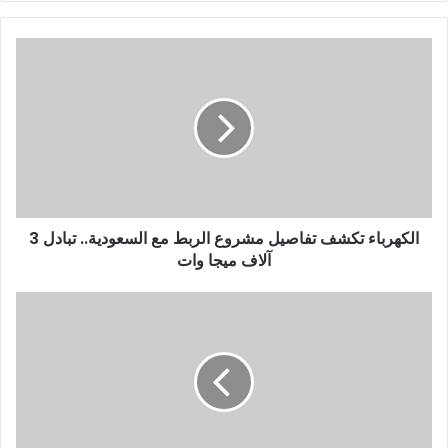
الحارس.
وفي الدقيقة 63 احتسب الحكم ركلة جزاء للداخلية ب
ياسر داخل منطقة جزاء الزمالك، تمكن إيهاب سمير من اس
الأول للداخلية في الدقيقة 65، ودفع الجها
روقا ومصطفى الزناري بدلا من اوباما وعبد الله السعيد 
ودفع الجهاز الفني للأ
الزمالك تعزيز التقدم في حين سعى الداخلية للتعديل لكن د
بفوز الأبيض بهدفين مقابل هدف.
الكهرباء تكشف تفاصيل مشروع الربط مع السعودية.. تبادل 3
آلاف ميجا وات
ويضم تشكيل
الزمالك
كلاً من :
حراسة المرمى: محمد صبحي .
خط الدفاع: أحمد فتوح – حمزة المثلوثي – أحمد مجدي – ع
خط الوسط : نبيل عماد دونجا – عبد الله السعيد – ناصر 
خط الهجوم: مصطفى شلبي – يوسف أوباما – مهاب ياسر