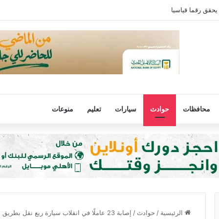
يحقق رقما قياسيا
محافظات
حوادث
سيارات
تعليم
منوعات
الرئيسية
/
حوادث
/
إصابة 23 عاملًا في انقلاب سيارة ربع نقل بطريق مصر–الإسماعيلية الصحراوي