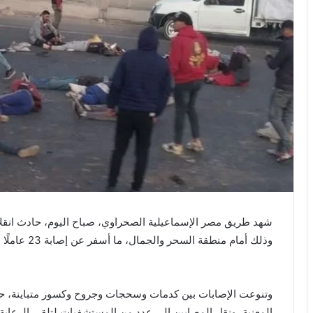
شهد طريق مصر الإسماعيلية الصحراوي، صباح اليوم، حادث انقلاب
وذلك أمام منطقة السحر والجمال، ما أسفر عن إصابة 23 عاملًا بإصابات متفرقة.
وتنوعت الإصابات بين كدمات وسحجات وجروح وكسور متباينة، حي
المعنية، ونقل المصابين إلى عدد من المستشفيات لتلقي الرعاية ا