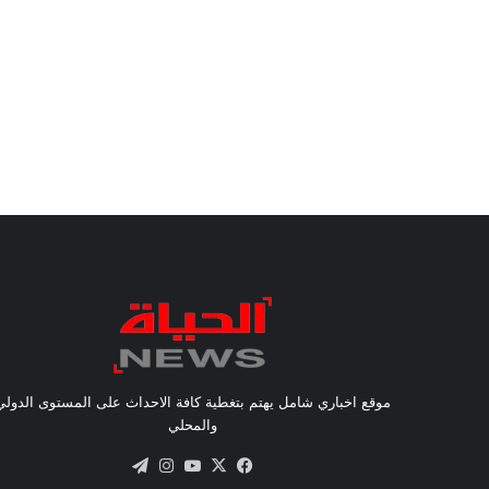
موقع اخباري شامل يهتم بتغطية كافة الاحداث على المستوى الدولي
والمحلي
X
فيسبوك
يوتيوب
انستقرام
تيلقرام