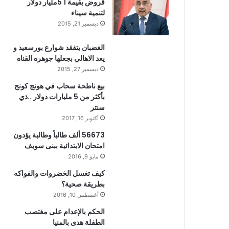
قروض بقيمة 1 5مليار دولار
لتنمية سيناء
ديسمبر 21, 2015
الغضبان يتفقد شوارع بورسعيد و
يعد الاهالي بجعلها جوهره القناه
ديسمبر 27, 2015
بيع ناطحة سحاب في هونج كونج
بأكثر من 5 مليارات دولار ..ذي
سنتر
أكتوبر 16, 2017
56673 ألف طالباً وطالبة يؤدون
امتحان الابتدائية ببنى سويف
مايو 9, 2016
كيف تغسل الخضروات والفواكه
بطريقة صحية؟
أغسطس 10, 2016
الحكم بالإعدام على مغتصب
الطفلة هدى بالمنيا