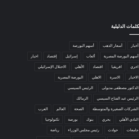
كلمات الدليلية
أخبار
أسعار الذهب
أسهم البورصة
أسهم البورصة المصرية
ألعاب
إسرائيل
إقتصاد
اخبار
اخري
افريقيا
اقتصاد
الأهلي
الاحتلال الإسرائيلي
الاخبار
الاسرة
الاهلي
البورصة المصرية
الدكتور مصطفى مدبولى
الرئيس السيسي
الرئيس عبد الفتاح السيسي
الزمالك
الشركات الصغيرة والمتوسطة
الصحة
العالم
العرب
النادي الأهلي
بحري
بنوك
بورصة
تكنولوجيا
جامعات
حوادث
رئيس مجلس الوزراء
رياضة