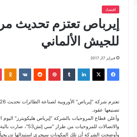
اقتصاد
إيرباص تعتزم تحديث مر
للجيش الألماني
فبراير 27, 2017
فيسبوك
X
لينكدإن
‏Tumblr
بينتيريست
‏Reddit
‏VKontakte
Odnoklassniki
تصنيعها عقود.
وأعلن قطاع المروحيات بالشركة "إيرباص هليكوبترز" اليوم ال
والاتصالات للمروحيات من طراز "سي إتش53"، صارت بالية ولم تعد متوفرة في الأسواق.