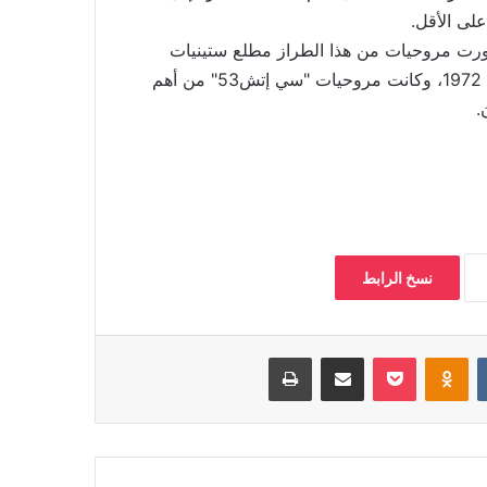
ورت مروحيات من هذا الطراز مطلع ستينيات
القرن الماضي، وسلمت أول نسخة منها للجيش الألماني عام 1972، وكانت مروحيات "سي إتش53" من أهم
.
نسخ الرابط
‏VKontakte
Odnoklassniki
بوكيت
مشاركة عبر البريد
طباعة