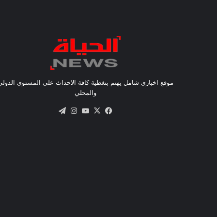
موقع اخباري شامل يهتم بتغطية كافة الاحداث على المستوى الدولي
والمحلي
X
فيسبوك
يوتيوب
انستقرام
تيلقرام