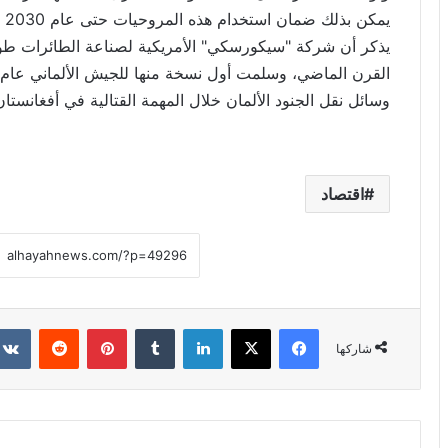
يمكن بذلك ضمان استخدام هذه المروحيات حتى عام 2030 على الأقل.
يذكر أن شركة "سيكورسكي" الأمريكية لصناعة الطائرات ط
وسائل نقل الجنود الألمان خلال المهمة القتالية في أفغانستان
اقتصاد
فيسبوك
X
لينكدإن
‏Tumblr
بينتيريست
‏Reddit
شاركها