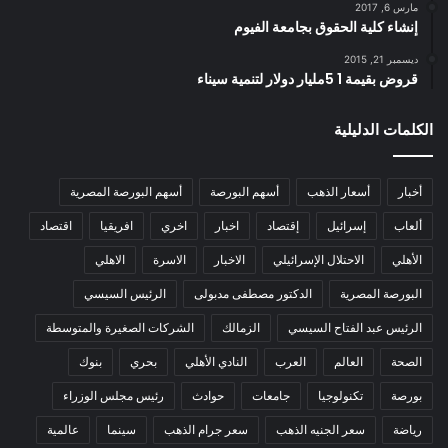
مارس 6, 2017
إنشاء كلية الحقوق بجامعة الفيوم
ديسمبر 21, 2015
قروض بقيمة 1 5مليار دولار لتنمية سيناء
الكلمات الدليلية
أخبار
أسعار الذهب
أسهم البورصة
أسهم البورصة المصرية
ألعاب
إسرائيل
إقتصاد
اخبار
اخري
افريقيا
اقتصاد
الأهلي
الاحتلال الإسرائيلي
الاخبار
الاسرة
الاهلي
البورصة المصرية
الدكتور مصطفى مدبولى
الرئيس السيسي
الرئيس عبد الفتاح السيسي
الزمالك
الشركات الصغيرة والمتوسطة
الصحة
العالم
العرب
النادي الأهلي
بحري
بنوك
بورصة
تكنولوجيا
جامعات
حوادث
رئيس مجلس الوزراء
رياضة
سعر الجنيه الذهب
سعر جرام الذهب
سينما
عالمية