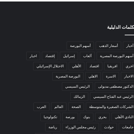
كلمات الدليلية
أخبار
أسعار الذهب
أسهم البورصة
أسهم البورصة المصرية
ألعاب
إسرائيل
إقتصاد
اخبار
اخري
افريقيا
اقتصاد
الأهلي
الاحتلال الإسرائيلي
الاخبار
الاسرة
الاهلي
البورصة المصرية
الدكتور مصطفى مدبولى
الرئيس السيسي
الرئيس عبد الفتاح السيسي
الزمالك
الشركات الصغيرة والمتوسطة
الصحة
العالم
العرب
النادي الأهلي
بحري
بنوك
بورصة
تكنولوجيا
جامعات
حوادث
رئيس مجلس الوزراء
رياضة