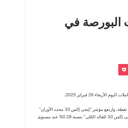
 البورصة في
بوكيت
Odnoklassn
بعاء 26 فبراير 2025.
وصعد مؤشر “إيجى إكس 30” بنسبة 0.21% عند مستوى 30720 نقطة، وارتفع مؤشر “إيجى إكس 30 محدد الأوزان”
بنسبة 0.24% وصعد عند مستوى 38277 نقطة، وقفز مؤشر “إيجى إكس 30 للعائد الكلى” بنسبة 0.29% عند مستوى