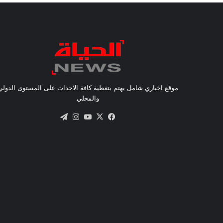
موقع اخباري شامل يهتم بتغطية كافة الاحداث على المستوى الدولي
والمحلي
X
فيسبوك
يوتيوب
انستقرام
تيلقرام