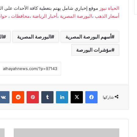
الحياة نيوز
موقع إخباري شامل يهتم بتغطية كافة الأحداث على ال
أسعار الذهب
،
البورصة المصرية
،
أخبار الرياضة
،
محافظات
،
حوا
أسهم البورصة المصرية
البورصة المصرية
ال
مؤشرات البورصة
فيسبوك
X
لينكدإن
بينتيريست
شاركها