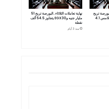
نهاية تعاملات الثلاثاء..البورصة تربح 51
بورصة تربح
مليار جنيه وEGX30 يتجاوز 54.5 ألف
18 مليار جنيه برأس مال يلامس 4.1
نقطة
منذ 3 أيام