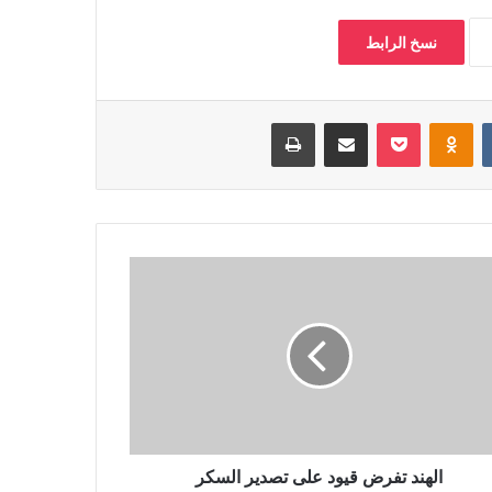
نسخ الرابط
‏VKontakte
Odnoklassniki
بوكيت
مشاركة عبر البريد
طباعة
الهند تفرض قيود على تصدير السكر