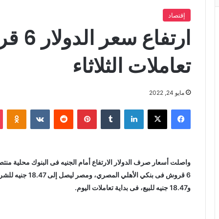
إقتصاد
ارتفاع
تعاملات الثلاثاء
مايو 24, 2022
فيسبوك
X
لينكدإن
‏Tumblr
بينتيريست
‏Reddit
‏VKontakte
Odnoklassniki
واصلت أسعار صرف الدولار الارتفاع أمام الجنيه فى البنوك محلية منتص
و18.47 جنيه للبيع، فى بداية تعاملات اليوم.