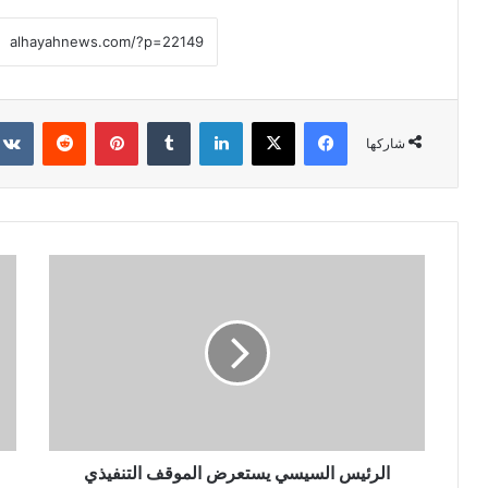
فيسبوك
X
لينكدإن
‏Tumblr
بينتيريست
‏Reddit
شاركها
الرئيس السيسي يستعرض الموقف التنفيذي