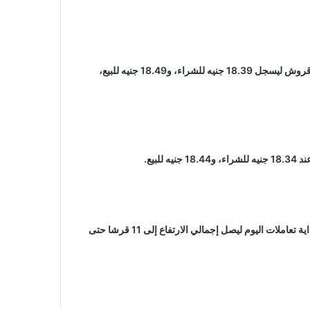
كما زاد سعر صرف الدولار أمام الجنيه فى بنك كريدي أجريكول بنحو5 قروش ليسجل 18.39 جنيه للشراء، و18.49 جنيه للبيع،
بيع.
وكانت أسعار صرف الدولار قد ارتفعت بنحو 5 قروش فى البنوك فى بداية تعاملات اليوم ليصل إجمالي الارتفاع إلى 11 قرشا حتى