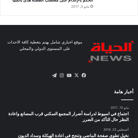
الحكم بالإعدام على مغتصب الطفلة هدى بالمنيا
مايو 3, 2017
موقع اخباري شامل يهتم بتغطية كافة الاحداث
على المستوى الدولي والمحلي
X
فيسبوك
يوتيوب
انستقرام
تيلقرام
أخبار هامة
مايو 10, 2017
اجتماع في اسيوط لدراسة أضرار المجمع السكني قرب المصانع واعادة
النظر حال التأكد من الضرر
أغسطس 23, 2016
نخيل تطوى صفحة الماضى وتنجح فى اعادة الهيكلة وسداد الديون