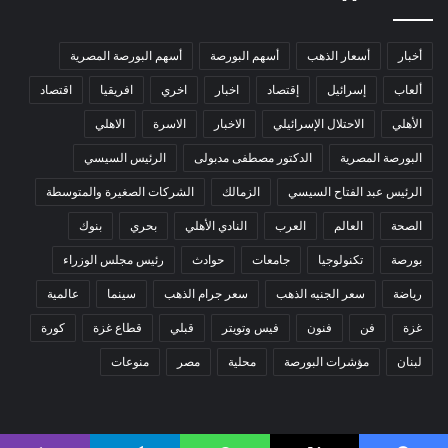
أخبار
أسعار الذهب
أسهم البورصة
أسهم البورصة المصرية
ألعاب
إسرائيل
إقتصاد
اخبار
اخري
افريقيا
اقتصاد
الأهلي
الاحتلال الإسرائيلي
الاخبار
الاسرة
الاهلي
البورصة المصرية
الدكتور مصطفى مدبولى
الرئيس السيسي
الرئيس عبد الفتاح السيسي
الزمالك
الشركات الصغيرة والمتوسطة
الصحة
العالم
العرب
النادي الأهلي
بحري
بنوك
بورصة
تكنولوجيا
جامعات
حوادث
رئيس مجلس الوزراء
رياضة
سعر الجنيه الذهب
سعر جرام الذهب
سينما
عالمية
غزة
فن
فنون
فيس وتويتر
قبلي
قطاع غزة
كورة
لبنان
مؤشرات البورصة
محلية
مصر
منوعات