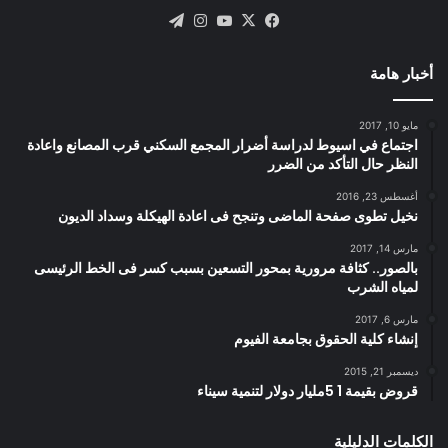
X
فيسبوك
يوتيوب
انستقرام
تيلقرام
أخبار هامة
مايو 10, 2017
اجتماع في اسيوط لدراسة أضرار المجمع السكني قرب المصانع واعادة
النظر حال التأكد من الضرر
أغسطس 23, 2016
نخيل تطوى صفحة الماضى وتنجح فى اعادة الهيكلة وسداد الديون
مارس 14, 2017
بالصور.. كثافة مرورية بمحور التسعين بسبب كسر فى الخط الرئيسى
لمياه الشرب
مارس 6, 2017
إنشاء كلية الحقوق بجامعة الفيوم
ديسمبر 21, 2015
قروض بقيمة 1 5مليار دولار لتنمية سيناء
الكلمات الدليلية