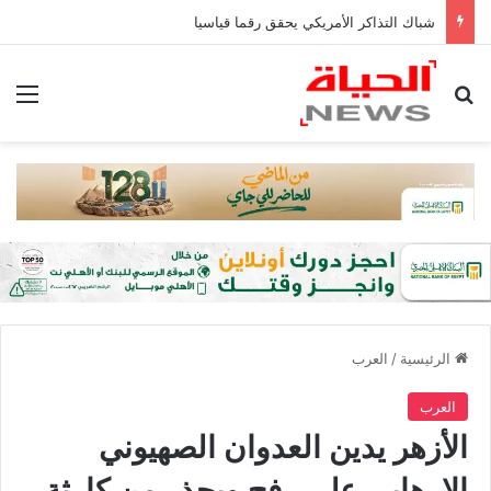
شباك التذاكر الأمريكي يحقق رقما قياسيا
بحث عن
الق
الرئيسية
/
العرب
العرب
الأزهر يدين العدوان الصهيوني
الإرهابي على رفح ويحذر من كارثة