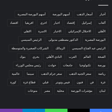
أخبار
أسعار الذهب
أسهم البورصة
أسهم البورصة المصرية
ألعاب
إسرائيل
إقتصاد
اخبار
اخري
افريقيا
اقتصاد
الأهلي
الاحتلال الإسرائيلي
الاخبار
الاسرة
الاهلي
البورصة المصرية
الدكتور مصطفى مدبولى
الرئيس السيسي
الرئيس عبد الفتاح السيسي
الزمالك
الشركات الصغيرة والمتوسطة
الصحة
العالم
العرب
النادي الأهلي
بحري
بنوك
بورصة
تكنولوجيا
جامعات
حوادث
رئيس مجلس الوزراء
رياضة
سعر الجنيه الذهب
سعر جرام الذهب
سينما
عالمية
غزة
فن
فنون
فيس وتويتر
قبلي
قطاع غزة
كورة
لبنان
مؤشرات البورصة
محلية
مصر
منوعات