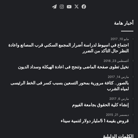
X
فيسبوك
يوتيوب
انستقرام
تيلقرام
أخبار هامة
مايو 10, 2017
اجتماع في اسيوط لدراسة أضرار المجمع السكني قرب المصانع واعادة
النظر حال التأكد من الضرر
أغسطس 23, 2016
نخيل تطوى صفحة الماضى وتنجح فى اعادة الهيكلة وسداد الديون
مارس 14, 2017
بالصور.. كثافة مرورية بمحور التسعين بسبب كسر فى الخط الرئيسى
لمياه الشرب
مارس 6, 2017
إنشاء كلية الحقوق بجامعة الفيوم
ديسمبر 21, 2015
قروض بقيمة 1 5مليار دولار لتنمية سيناء
الكلمات الدليلية