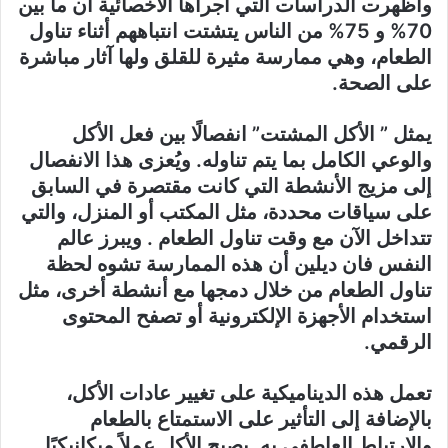
وأظهرت الدراسات التي أجراها الأخصائية أن ما بين
70% و 75% من الناس يتشتت انتباههم أثناء تناول
الطعام، وهي ممارسة مثيرة للقلق ولها آثار مباشرة
على الصحة.
يمثل ” الأكل المشتت” انفصالًا بين فعل الأكل
والوعي الكامل بما يتم تناوله. ويُعزى هذا الانفصال
إلى مزيج الأنشطة التي كانت مقتصرة في السابق
على سياقات محددة، مثل المكتب أو المنزل، والتي
تتداخل الآن مع وقت تناول الطعام . ويبرز عالم
النفس فان ديلين أن هذه الممارسة تشوه لحظة
تناول الطعام من خلال دمجها مع أنشطة أخرى، مثل
استخدام الأجهزة الإلكترونية أو تصفح المحتوى
الرقمي.
تعمل هذه الديناميكية على تغيير عادات الأكل،
بالإضافة إلى التأثير على الاستمتاع بالطعام
والارتباط العاطفي به. يصبح الأكل عملاً ميكانيكيًا