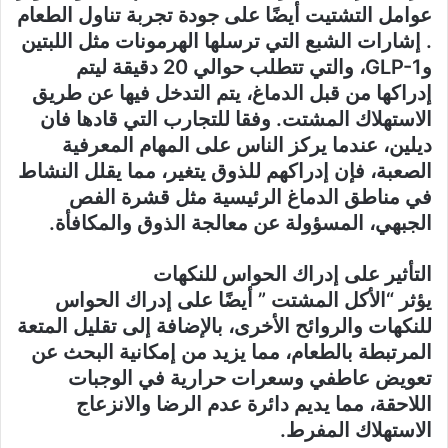
عوامل التشتيت أيضًا على جودة تجربة تناول الطعام
. إشارات الشبع التي ترسلها الهرمونات مثل اللبتين
وGLP-1، والتي تتطلب حوالي 20 دقيقة ليتم
إدراكها من قبل الدماغ، يتم التدخل فيها عن طريق
الاستهلاك المشتت. وفقا للتجارب التي قادها فان
ديلين، عندما يركز الناس على المهام المعرفية
الصعبة، فإن إدراكهم للذوق يتغير، مما يقلل النشاط
في مناطق الدماغ الرئيسية مثل قشرة الفص
الجبهي، المسؤولة عن معالجة الذوق والمكافأة.
التأثير على إدراك الحواس للنكهات
يؤثر “الأكل المشتت ” أيضًا على إدراك الحواس
للنكهات والروائح الأخرى، بالإضافة إلى تقليل المتعة
المرتبطة بالطعام، مما يزيد من إمكانية البحث عن
تعويض عاطفي وسعرات حرارية في الوجبات
اللاحقة، مما يديم دائرة عدم الرضا والانزعاج
الاستهلاك المفرط.