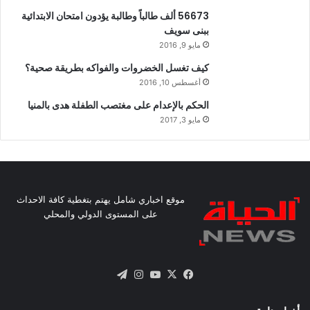
56673 ألف طالباً وطالبة يؤدون امتحان الابتدائية
ببنى سويف
مايو 9, 2016
كيف تغسل الخضروات والفواكه بطريقة صحية؟
أغسطس 10, 2016
الحكم بالإعدام على مغتصب الطفلة هدى بالمنيا
مايو 3, 2017
موقع اخباري شامل يهتم بتغطية كافة الاحداث
على المستوى الدولي والمحلي
X
فيسبوك
يوتيوب
انستقرام
تيلقرام