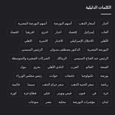
الكلمات الدليلية
أخبار
أسعار الذهب
أسهم البورصة
أسهم البورصة المصرية
ألعاب
إسرائيل
إقتصاد
اخبار
اخري
افريقيا
اقتصاد
الأهلي
الاحتلال الإسرائيلي
الاخبار
الاسرة
الاهلي
البورصة المصرية
الدكتور مصطفى مدبولى
الرئيس السيسي
الرئيس عبد الفتاح السيسي
الزمالك
الشركات الصغيرة والمتوسطة
الصحة
العالم
العرب
النادي الأهلي
بحري
بنوك
بورصة
تكنولوجيا
جامعات
حوادث
رئيس مجلس الوزراء
رياضة
سعر الجنيه الذهب
سعر جرام الذهب
سينما
عالمية
غزة
فن
فنون
فيس وتويتر
قبلي
قطاع غزة
كورة
لبنان
مؤشرات البورصة
محلية
مصر
منوعات