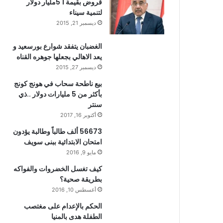
قروض بقيمة 1 5مليار دولار
لتنمية سيناء
ديسمبر 21, 2015
الغضبان يتفقد شوارع بورسعيد و
يعد الاهالي بجعلها جوهره القناه
ديسمبر 27, 2015
بيع ناطحة سحاب في هونج كونج
بأكثر من 5 مليارات دولار ..ذي
سنتر
أكتوبر 16, 2017
56673 ألف طالباً وطالبة يؤدون
امتحان الابتدائية ببنى سويف
مايو 9, 2016
كيف تغسل الخضروات والفواكه
بطريقة صحية؟
أغسطس 10, 2016
الحكم بالإعدام على مغتصب
الطفلة هدى بالمنيا