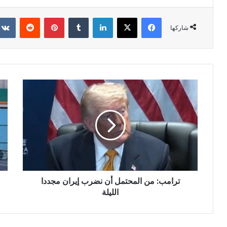
فيسبوك
X
لينكدإن
بينتيريست
شاركها
ترامب: من المحتمل أن نضرب إيران مجددا
الليلة