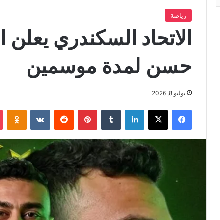
رياضة
الاتحاد السكندري يعلن ا
حسن لمدة موسمين
يوليو 8, 2026
فيسبوك
X
لينكدإن
بينتيريست
iki