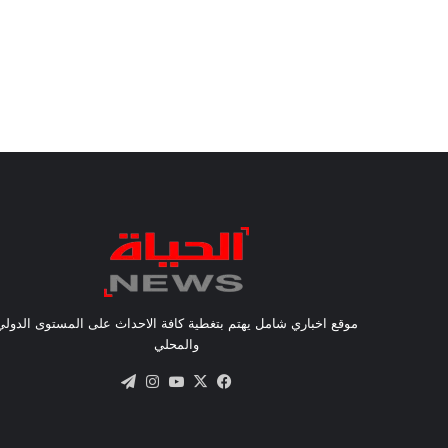
موقع اخباري شامل يهتم بتغطية كافة الاحداث على المستوى الدولي
والمحلي
X
فيسبوك
يوتيوب
انستقرام
تيلقرام