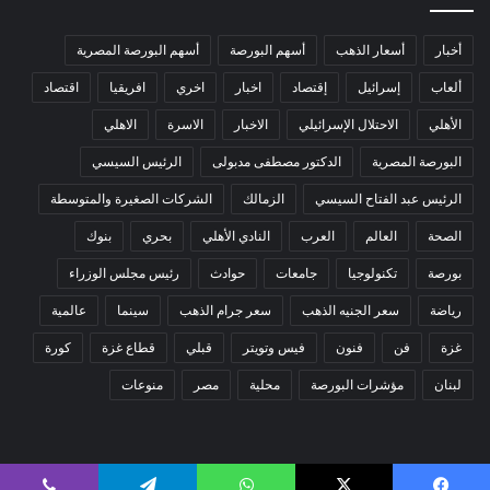
أخبار
أسعار الذهب
أسهم البورصة
أسهم البورصة المصرية
ألعاب
إسرائيل
إقتصاد
اخبار
اخري
افريقيا
اقتصاد
الأهلي
الاحتلال الإسرائيلي
الاخبار
الاسرة
الاهلي
البورصة المصرية
الدكتور مصطفى مدبولى
الرئيس السيسي
الرئيس عبد الفتاح السيسي
الزمالك
الشركات الصغيرة والمتوسطة
الصحة
العالم
العرب
النادي الأهلي
بحري
بنوك
بورصة
تكنولوجيا
جامعات
حوادث
رئيس مجلس الوزراء
رياضة
سعر الجنيه الذهب
سعر جرام الذهب
سينما
عالمية
غزة
فن
فنون
فيس وتويتر
قبلي
قطاع غزة
كورة
لبنان
مؤشرات البورصة
محلية
مصر
منوعات