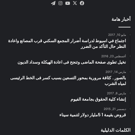
X
فيسبوك
يوتيوب
انستقرام
تيلقرام
أخبار هامة
مايو 10, 2017
اجتماع في اسيوط لدراسة أضرار المجمع السكني قرب المصانع واعادة
النظر حال التأكد من الضرر
أغسطس 23, 2016
نخيل تطوى صفحة الماضى وتنجح فى اعادة الهيكلة وسداد الديون
مارس 14, 2017
بالصور.. كثافة مرورية بمحور التسعين بسبب كسر فى الخط الرئيسى
لمياه الشرب
مارس 6, 2017
إنشاء كلية الحقوق بجامعة الفيوم
ديسمبر 21, 2015
قروض بقيمة 1 5مليار دولار لتنمية سيناء
الكلمات الدليلية