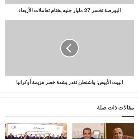
البورصة تخسر 27 مليار جنيه بختام تعاملات الأربعاء
البيت الأبيض: واشنطن تقدر بشدة خطر هزيمة أوكرانيا
مقالات ذات صلة