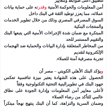
لتطبيق أعلى ضوابط و
معايير
أمن المعلومات والحوكمة الأمنية
وقدرت
ه
على حماية
بيانات
عملائه، مما يعزز
توطيد الثقة في البنك داخل
السوق المصرفي المصري
وذلك
من خلال تطوير الخدمات
والمنتجات البنكية
المبتكرة مع ضمان شدة الإجراءات الأمنية التي يتبعها البنك
والتقييم المستمر للحد
من المخاطر المتعلقة بإدارة البيانات وال
حماية ضد
الهجمات
الإلكترونية لتقديم
تجربة مصرفية آمنة للعملاء.
و
يؤكد البنك الأهلي الكويتي – مصر
أن
الحصول على هذه الشهادة يعتبر ميزة تنافسية تعكس
جهود البنك في تطوير
البنية
التحتية التكنولوجية وفقاً
لأعلى معايير أمن المعلومات وإدارة الجودة على نطاق
عالمي للتأكد من رضاء العملاء
وضمان السرية والنزاهة، كما أن البنك ينتهج نهجاً مبتكراً