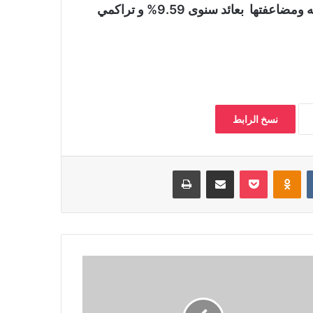
ويقدم البنك شهادة لمدة 10 سنوات بحد أدنى 1000 جنيه ومضاعفتها بعائد سنوى 9.59% و تراكمي
نسخ الرابط
‏VKontakte
Odnoklassniki
بوكيت
مشاركة عبر البريد
طباعة