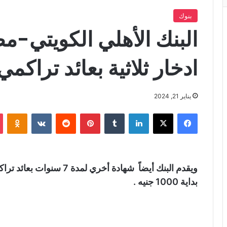
بنوك
البنك الأهلي الكويتي-
ادخار ثلاثية بعائد تراكمي 75
يناير 21, 2024
فيسبوك
X
لينكدإن
‏Tumblr
بينتيريست
‏Reddit
‏VKontakte
Odnoklassniki
بداية 1000 جنيه .