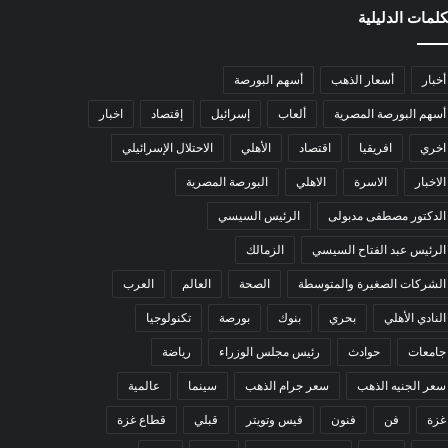
كلمات الدليلية
أخبار
أسعار الذهب
أسهم البورصة
أسهم البورصة المصرية
ألعاب
إسرائيل
إقتصاد
اخبار
اخري
افريقيا
اقتصاد
الأهلي
الاحتلال الإسرائيلي
الاخبار
الاسرة
الاهلي
البورصة المصرية
الدكتور مصطفى مدبولى
الرئيس السيسي
الرئيس عبد الفتاح السيسي
الزمالك
الشركات الصغيرة والمتوسطة
الصحة
العالم
العرب
النادي الأهلي
بحري
بنوك
بورصة
تكنولوجيا
جامعات
حوادث
رئيس مجلس الوزراء
رياضة
سعر الجنيه الذهب
سعر جرام الذهب
سينما
عالمية
غزة
فن
فنون
فيس وتويتر
قبلي
قطاع غزة