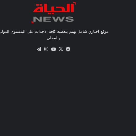
موقع اخباري شامل يهتم بتغطية كافة الاحداث على المستوى الدولي
والمحلي
X
فيسبوك
يوتيوب
انستقرام
تيلقرام