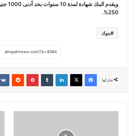
250%.
بنوك
فيسبوك
X
لينكدإن
‏Tumblr
بينتيريست
‏Reddit
شاركها