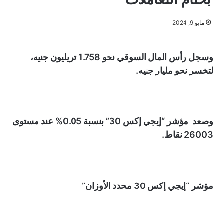
مايو 9, 2024
وسجل رأس المال السوقي نحو 1.758 تريليون جنيه،
لتخسر نحو مليار جنيه.
وصعد مؤشر “إيجي إكس 30” بنسبة 0.05% عند مستوى
26003 نقاط.
مؤشر “إيجي إكس 30 محدد الأوزان”