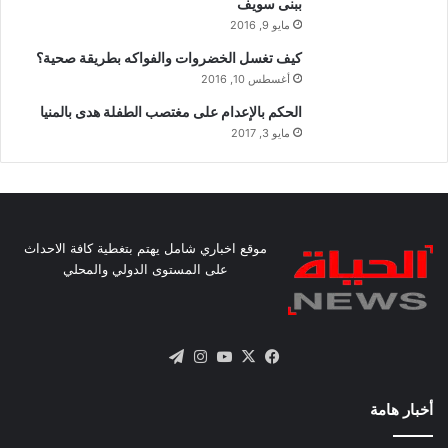
ببنى سويف
مايو 9, 2016
كيف تغسل الخضروات والفواكه بطريقة صحية؟
أغسطس 10, 2016
الحكم بالإعدام على مغتصب الطفلة هدى بالمنيا
مايو 3, 2017
موقع اخباري شامل يهتم بتغطية كافة الاحداث
على المستوى الدولي والمحلي
X
فيسبوك
يوتيوب
انستقرام
تيلقرام
أخبار هامة