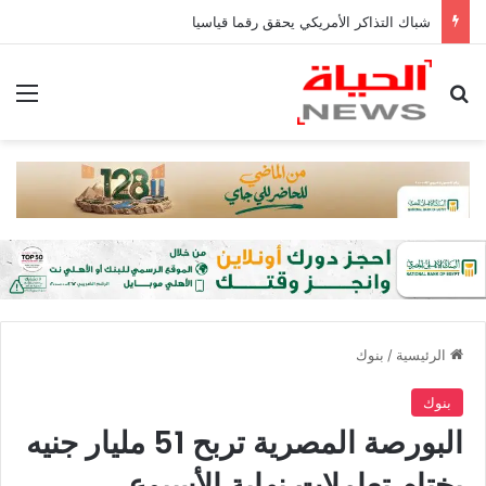
شباك التذاكر الأمريكي يحقق رقما قياسيا
بحث عن
الق
الرئيسية
/
بنوك
بنوك
البورصة المصرية تربح 51 مليار جنيه
بختام تعاملات نهاية الأسبوع