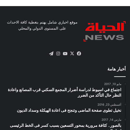
موقع اخباري شامل يهتم بتغطية كافة الاحداث
على المستوى الدولي والمحلي
X
فيسبوك
يوتيوب
انستقرام
تيلقرام
أخبار هامة
مايو 10, 2017
اجتماع في اسيوط لدراسة أضرار المجمع السكني قرب المصانع واعادة
النظر حال التأكد من الضرر
أغسطس 23, 2016
نخيل تطوى صفحة الماضى وتنجح فى اعادة الهيكلة وسداد الديون
مارس 14, 2017
بالصور.. كثافة مرورية بمحور التسعين بسبب كسر فى الخط الرئيسى