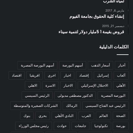
لمياه الشرب
مارس 6, 2017
إنشاء كلية الحقوق بجامعة الفيوم
ديسمبر 21, 2015
قروض بقيمة 1 5مليار دولار لتنمية سيناء
الكلمات الدليلية
أخبار
أسعار الذهب
أسهم البورصة
أسهم البورصة المصرية
ألعاب
إسرائيل
إقتصاد
اخبار
اخري
افريقيا
اقتصاد
الأهلي
الاحتلال الإسرائيلي
الاخبار
الاسرة
الاهلي
البورصة المصرية
الدكتور مصطفى مدبولى
الرئيس السيسي
الرئيس عبد الفتاح السيسي
الزمالك
الشركات الصغيرة والمتوسطة
الصحة
العالم
العرب
النادي الأهلي
بحري
بنوك
بورصة
تكنولوجيا
جامعات
حوادث
رئيس مجلس الوزراء