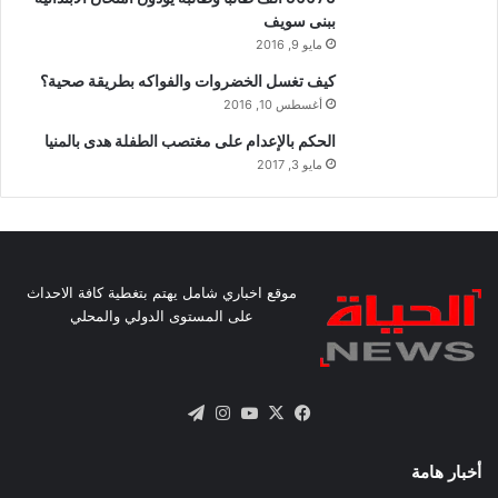
ببنى سويف
مايو 9, 2016
كيف تغسل الخضروات والفواكه بطريقة صحية؟
أغسطس 10, 2016
الحكم بالإعدام على مغتصب الطفلة هدى بالمنيا
مايو 3, 2017
موقع اخباري شامل يهتم بتغطية كافة الاحداث
على المستوى الدولي والمحلي
X
فيسبوك
يوتيوب
انستقرام
تيلقرام
أخبار هامة