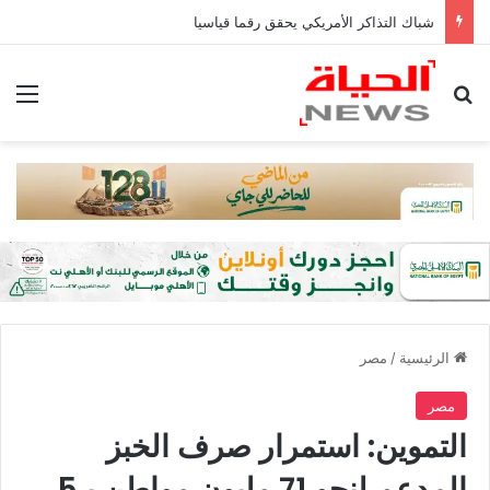
شباك التذاكر الأمريكي يحقق رقما قياسيا
بحث عن
الق
الرئيسية
/
مصر
مصر
التموين: استمرار صرف الخبز
المدعم لنحو 71 مليون مواطن بـ5