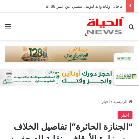
عاجل.. وفاة والد ليونيل ميسي عن عمر 68 عامًا في الأرجنتين
بحث عن
الق
الرئيسية
/
أخبار
أخبار
“الجنازة الحائرة”| تفاصيل الخلاف
بين وزارة الأوقاف ونقابة الصحفيين