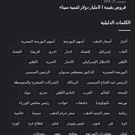
ديسمبر 21, 2015
قروض بقيمة 1 5مليار دولار لتنمية سيناء
الكلمات الدليلية
أخبار
أسعار الذهب
أسهم البورصة
أسهم البورصة المصرية
ألعاب
إسرائيل
إقتصاد
اخبار
اخري
افريقيا
اقتصاد
الأهلي
الاحتلال الإسرائيلي
الاخبار
الاسرة
الاهلي
البورصة المصرية
الدكتور مصطفى مدبولى
الرئيس السيسي
الرئيس عبد الفتاح السيسي
الزمالك
الشركات الصغيرة والمتوسطة
الصحة
العالم
العرب
النادي الأهلي
بحري
بنوك
بورصة
تكنولوجيا
جامعات
حوادث
رئيس مجلس الوزراء
رياضة
سعر الجنيه الذهب
سعر جرام الذهب
سينما
عالمية
غزة
فن
فنون
فيس وتويتر
قبلي
قطاع غزة
كورة
لبنان
مؤشرات البورصة
محلية
مصر
منوعات