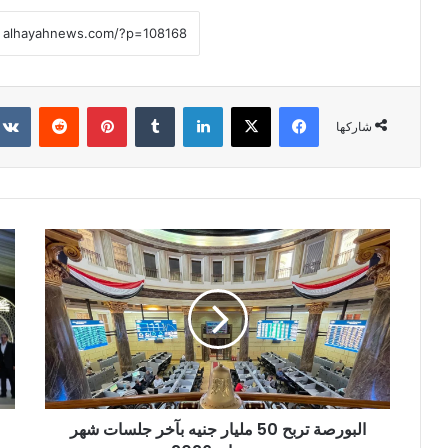
فيسبوك
X
لينكدإن
بينتيريست
شاركها
البورصة تربح 50 مليار جنيه بآخر جلسات شهر