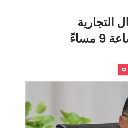
 التجارية
مساءً
بوكيت
Odnoklassn