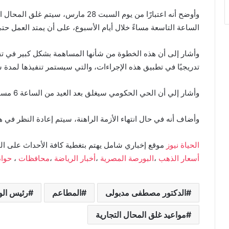
وأوضح أنه اعتبارًا من يوم السبت 28 مار
الساعة التاسعة مساءً خلال أيام الأسبوع، على أن يمتد العمل ح
وأشار إلى أن هذه الخطوة من شأنها المساهمة بشكل كبير في تقليل
تدريجيًا في تطبيق هذه الإجراءات، والتي سيستمر تنفيذها لمدة 
وأشار إلي أن الحي الحكومي سيغلق بعد العيد من الساعة 6 مساءًا والكل سيغادر ويتم غلق الإنارة بالكامل.
وأضاف أنه في حال انتهاء الأزمة الراهنة، سيتم إعادة النظر في هذ
الحياة نيوز
موقع إخباري شامل يهتم بتغطية كافة الأحداث على ال
أسعار الذهب
،
البورصة المصرية
،
أخبار الرياضة
،
محافظات
،
حوا
الدكتور مصطفى مدبولى
المطاعم
رئيس الو
مواعيد غلق المحال التجارية