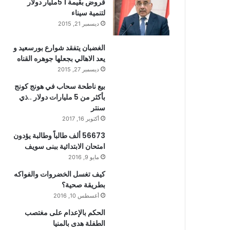
قروض بقيمة 1 5مليار دولار
لتنمية سيناء
ديسمبر 21, 2015
الغضبان يتفقد شوارع بورسعيد و
يعد الاهالي بجعلها جوهره القناه
ديسمبر 27, 2015
بيع ناطحة سحاب في هونج كونج
بأكثر من 5 مليارات دولار ..ذي
سنتر
أكتوبر 16, 2017
56673 ألف طالباً وطالبة يؤدون
امتحان الابتدائية ببنى سويف
مايو 9, 2016
كيف تغسل الخضروات والفواكه
بطريقة صحية؟
أغسطس 10, 2016
الحكم بالإعدام على مغتصب
الطفلة هدى بالمنيا