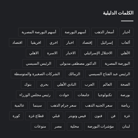
الكلمات الدليلية
أخبار
أسعار الذهب
أسهم البورصة
أسهم البورصة المصرية
ألعاب
إسرائيل
إقتصاد
اخبار
اخري
افريقيا
اقتصاد
الأهلي
الاحتلال الإسرائيلي
الاخبار
الاسرة
الاهلي
البورصة المصرية
الدكتور مصطفى مدبولى
الرئيس السيسي
الرئيس عبد الفتاح السيسي
الزمالك
الشركات الصغيرة والمتوسطة
الصحة
العالم
العرب
النادي الأهلي
بحري
بنوك
بورصة
تكنولوجيا
جامعات
حوادث
رئيس مجلس الوزراء
رياضة
سعر الجنيه الذهب
سعر جرام الذهب
سينما
عالمية
غزة
فن
فنون
فيس وتويتر
قبلي
قطاع غزة
كورة
لبنان
مؤشرات البورصة
محلية
مصر
منوعات