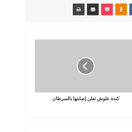
‏VKontakte
Odnoklassniki
بوكيت
مشاركة عبر البريد
طباعة
كندة علوش تعلن إصابتها بالسرطان