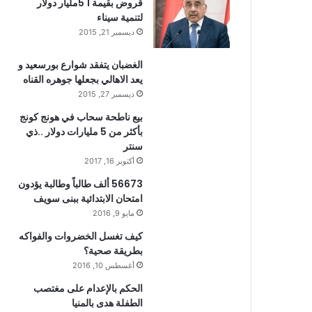
قروض بقيمة 1 5مليار دولار
لتنمية سيناء
ديسمبر 21, 2015
الغضبان يتفقد شوارع بورسعيد و
يعد الاهالي بجعلها جوهره القناه
ديسمبر 27, 2015
بيع ناطحة سحاب في هونج كونج
بأكثر من 5 مليارات دولار ..ذي
سنتر
أكتوبر 16, 2017
56673 ألف طالباً وطالبة يؤدون
امتحان الابتدائية ببنى سويف
مايو 9, 2016
كيف تغسل الخضروات والفواكه
بطريقة صحية؟
أغسطس 10, 2016
الحكم بالإعدام على مغتصب
الطفلة هدى بالمنيا