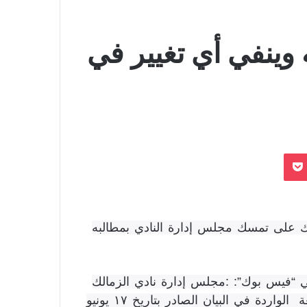
وينفي أي تغيير في
بوكيت
ك على تمسك مجلس إدارة النادي بمطالبه
 “فيس بوك”: :مجلس إدارة نادي الزمالك
برئاسة كابتن حسين لبيب يؤكد تمسكه بمطالبه الأربعة الواردة في البيان الصادر بتاريخ ١٧ يونيو