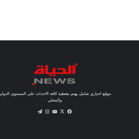
موقع اخباري شامل يهتم بتغطية كافة الاحداث على المستوى الدولي
والمحلي
X
فيسبوك
يوتيوب
انستقرام
تيلقرام