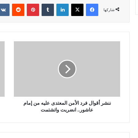
فيسبوك
X
لينكدإن
‏Tumblr
بينتيريست
‏Reddit
شاركها
ننشر أقوال فرد الأمن المعتدى عليه من إمام
عاشور.. انضربت واتشتمت