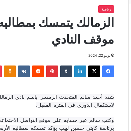
رياضة
الزمالك يتمسك بمطالبه 
موقف النادي
يونيو 22, 2024
فيسبوك
X
لينكدإن
‏Tumblr
بينتيريست
‏Reddit
‏VKontakte
Odnoklassniki
شدد أحمد سالم المتحدث الرسمي باسم نادي الزمال
لاستكمال الدوري في الفترة المقبل.
وكتب سالم عبر حسابه على موقع التواصل الاجتماعي