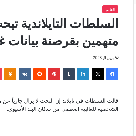
العالم
السلطات التايلاندية تب
متهمين بقرصنة بيانات غ
أبريل 9, 2023
فيسبوك
X
لينكدإن
‏Tumblr
بينتيريست
‏Reddit
‏VKontakte
Odnoklassniki
قالت السلطات في تايلاند إن البحث لا يزال جارياً عن 
الشخصية للغالبية العظمى من سكان البلد الأسيوي.