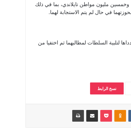
 وخمسين مليون مواطن تايلاندي، بما في ذلك
وزتهما في حال لم يتم الاستجابة لهما.
داها لتلبية السلطات لمطالبهما ثم اختفيا من
نسخ الرابط
‏VKontakte
Odnoklassniki
بوكيت
مشاركة عبر البريد
طباعة