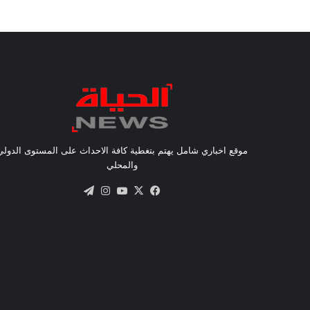
موقع اخباري شامل يهتم بتغطية كافة الاحداث على المستوى الدولي
والمحلي
X
فيسبوك
يوتيوب
انستقرام
تيلقرام