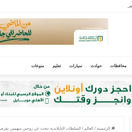
رفض مصر لتهجير الفلسطينيين أو المساس بالوضع فى القدس
محافظات
حوادث
سيارات
تعليم
منوعات
الرئيسية
/
العالم
/
السلطات التايلاندية تبحث عن زوجين متهمين بقرصنة