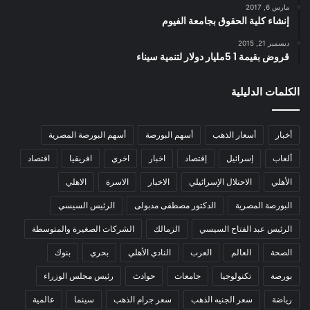
مارس 6, 2017
إنشاء كلية الحقوق بجامعة الفيوم
ديسمبر 21, 2015
قروض بقيمة 1 5مليار دولار لتنمية سيناء
الكلمات الدليلية
أخبار
أسعار الذهب
أسهم البورصة
أسهم البورصة المصرية
ألعاب
إسرائيل
إقتصاد
اخبار
اخري
افريقيا
اقتصاد
الأهلي
الاحتلال الإسرائيلي
الاخبار
الاسرة
الاهلي
البورصة المصرية
الدكتور مصطفى مدبولى
الرئيس السيسي
الرئيس عبد الفتاح السيسي
الزمالك
الشركات الصغيرة والمتوسطة
الصحة
العالم
العرب
النادي الأهلي
بحري
بنوك
بورصة
تكنولوجيا
جامعات
حوادث
رئيس مجلس الوزراء
رياضة
سعر الجنيه الذهب
سعر جرام الذهب
سينما
عالمية