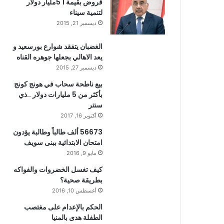
قروض بقيمة 1 5مليار دولار
لتنمية سيناء
ديسمبر 21, 2015
الغضبان يتفقد شوارع بورسعيد و
يعد الاهالي بجعلها جوهره القناه
ديسمبر 27, 2015
بيع ناطحة سحاب في هونج كونج
بأكثر من 5 مليارات دولار ..ذي
سنتر
أكتوبر 16, 2017
56673 ألف طالباً وطالبة يؤدون
امتحان الابتدائية ببنى سويف
مايو 9, 2016
كيف تغسل الخضروات والفواكه
بطريقة صحية؟
أغسطس 10, 2016
الحكم بالإعدام على مغتصب
الطفلة هدى بالمنيا