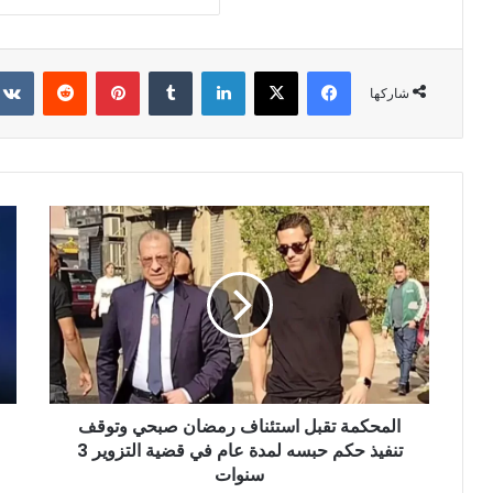
فيسبوك
X
لينكدإن
بينتيريست
شاركها
المحكمة تقبل استئناف رمضان صبحي وتوقف
تنفيذ حكم حبسه لمدة عام في قضية التزوير 3
سنوات