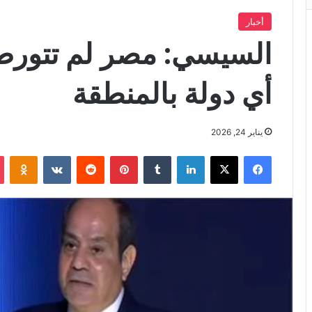
أخبار
السيسي: مصر لم تتورط
أي دولة بالمنطقة
يناير 24, 2026
فيسبوك
X
لينكدإن
بينتيريست
iki