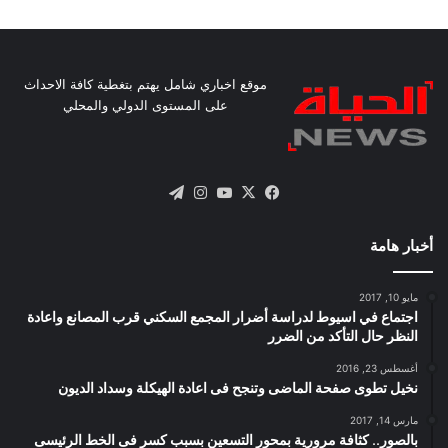
موقع اخباري شامل يهتم بتغطية كافة الاحداث
على المستوى الدولي والمحلي
X
فيسبوك
يوتيوب
انستقرام
تيلقرام
أخبار هامة
مايو 10, 2017
اجتماع في اسيوط لدراسة أضرار المجمع السكني قرب المصانع واعادة
النظر حال التأكد من الضرر
أغسطس 23, 2016
نخيل تطوى صفحة الماضى وتنجح فى اعادة الهيكلة وسداد الديون
مارس 14, 2017
بالصور.. كثافة مرورية بمحور التسعين بسبب كسر فى الخط الرئيسى