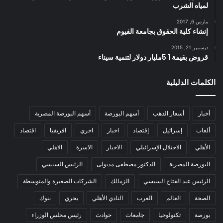
لمياه الشرب
مارس 6, 2017
إنشاء كلية الحقوق بجامعة الفيوم
ديسمبر 21, 2015
قروض بقيمة 1 5مليار دولار لتنمية سيناء
الكلمات الدليلية
أخبار
أسعار الذهب
أسهم البورصة
أسهم البورصة المصرية
ألعاب
إسرائيل
إقتصاد
اخبار
اخري
افريقيا
اقتصاد
الأهلي
الاحتلال الإسرائيلي
الاخبار
الاسرة
الاهلي
البورصة المصرية
الدكتور مصطفى مدبولى
الرئيس السيسي
الرئيس عبد الفتاح السيسي
الزمالك
الشركات الصغيرة والمتوسطة
الصحة
العالم
العرب
النادي الأهلي
بحري
بنوك
بورصة
تكنولوجيا
جامعات
حوادث
رئيس مجلس الوزراء