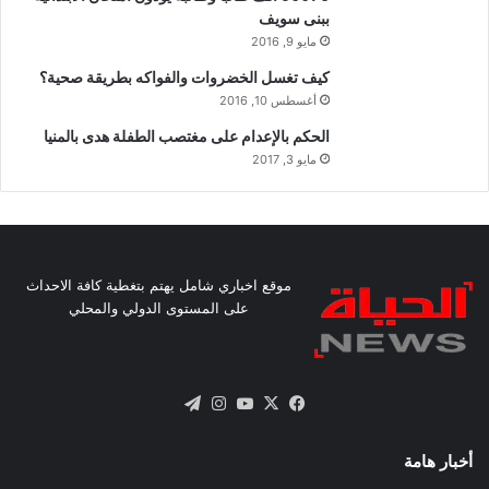
ببنى سويف
مايو 9, 2016
كيف تغسل الخضروات والفواكه بطريقة صحية؟
أغسطس 10, 2016
الحكم بالإعدام على مغتصب الطفلة هدى بالمنيا
مايو 3, 2017
موقع اخباري شامل يهتم بتغطية كافة الاحداث
على المستوى الدولي والمحلي
X
فيسبوك
يوتيوب
انستقرام
تيلقرام
أخبار هامة