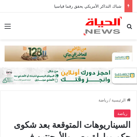
شباك التذاكر الأمريكي يحقق رقما قياسيا
بحث عن
الق
الرئيسية
/
رياضة
رياضة
السيناريوهات المتوقعة بعد شكوى
حكم مباراة مصر والأرجنتين في