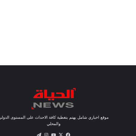
موقع اخباري شامل يهتم بتغطية كافة الاحداث على المستوى الدولي
والمحلي
X
فيسبوك
يوتيوب
انستقرام
تيلقرام