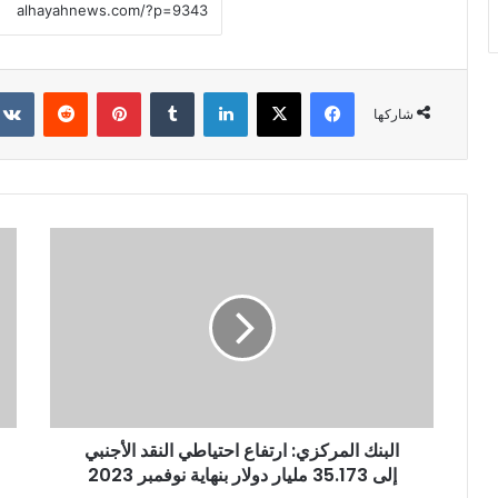
فيسبوك
X
لينكدإن
‏Tumblr
بينتيريست
‏Reddit
شاركها
البنك المركزي: ارتفاع احتياطي النقد الأجنبي
إلى 35.173 مليار دولار بنهاية نوفمبر 2023