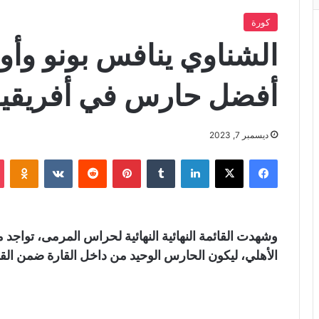
كورة
الشناوي ينافس بونو وأون
أفضل حارس في أفريقيا
ديسمبر 7, 2023
فيسبوك
X
لينكدإن
‏Tumblr
بينتيريست
‏Reddit
‏VKontakte
Odnoklassniki
وشهدت القائمة النهائية النهائية لحراس المرمى، تواج
الأهلي، ليكون الحارس الوحيد من داخل القارة ضمن القائم