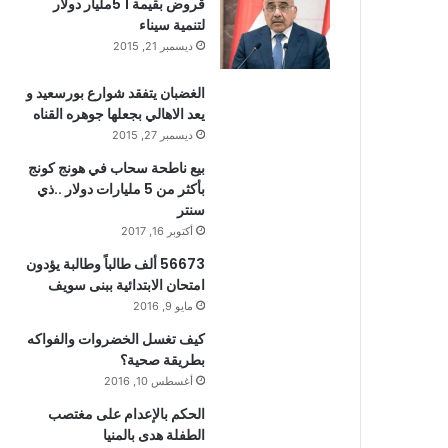
قروض بقيمة 1 5مليار دولار
لتنمية سيناء
ديسمبر 21, 2015
الغضبان يتفقد شوارع بورسعيد و
يعد الاهالي بجعلها جوهره القناه
ديسمبر 27, 2015
بيع ناطحة سحاب في هونج كونج
بأكثر من 5 مليارات دولار ..ذي
سنتر
أكتوبر 16, 2017
56673 ألف طالباً وطالبة يؤدون
امتحان الابتدائية ببنى سويف
مايو 9, 2016
كيف تغسل الخضروات والفواكه
بطريقة صحية؟
أغسطس 10, 2016
الحكم بالإعدام على مغتصب
الطفلة هدى بالمنيا