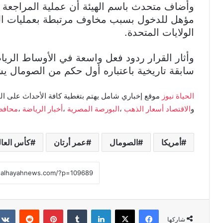
وأضاف متحدث باسم الهيئة أن عملية المراجعة ان
مؤهل للدخول بسبب مخاوف مرتبطة بعمليات التد
الولايات المتحدة.
وأثار القرار ردود فعل واسعة في الأوساط الري
سابقة تاريخية باعتباره أول حكم من الصومال يش
الحياة نيوز
موقع إخباري شامل يهتم بتغطية كافة الأحداث على ال
و
الاقتصاد
أسعار الذهب
،
البورصة المصرية
،
أخبار الرياضة
،
محافظ
أمريكا
الصومال
عمر أرتان
كأس العال
فيسبوك
X
لينكدإن
بينتيريست
شاركها