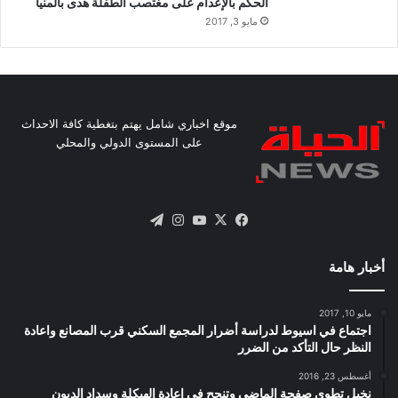
الحكم بالإعدام على مغتصب الطفلة هدى بالمنيا
مايو 3, 2017
موقع اخباري شامل يهتم بتغطية كافة الاحداث
على المستوى الدولي والمحلي
X
فيسبوك
يوتيوب
انستقرام
تيلقرام
أخبار هامة
مايو 10, 2017
اجتماع في اسيوط لدراسة أضرار المجمع السكني قرب المصانع واعادة
النظر حال التأكد من الضرر
أغسطس 23, 2016
نخيل تطوى صفحة الماضى وتنجح فى اعادة الهيكلة وسداد الديون