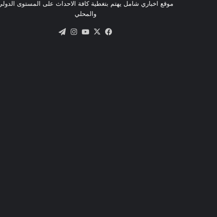
موقع اخباري شامل يهتم بتغطية كافة الاحداث على المستوى الدولي
والمحلي
X
فيسبوك
يوتيوب
انستقرام
تيلقرام