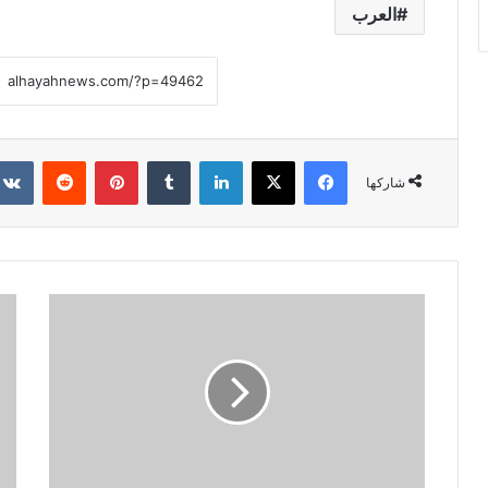
العرب
فيسبوك
X
لينكدإن
‏Tumblr
بينتيريست
‏Reddit
شاركها