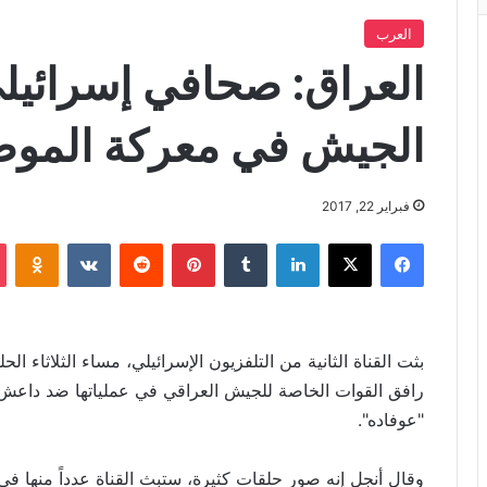
العرب
العراق: صحافي إسرائيل
الجيش في معركة المو
فبراير 22, 2017
فيسبوك
X
لينكدإن
‏Tumblr
بينتيريست
‏Reddit
‏VKontakte
Odnoklassniki
بثت القناة الثانية من التلفزيون الإسرائيلي، مساء الثلاثاء الح
رافق القوات الخاصة للجيش العراقي في عملياتها ضد داعش 
"عوفاده".
وقال أنجل إنه صور حلقات كثيرة، ستبث القناة عدداً منها في