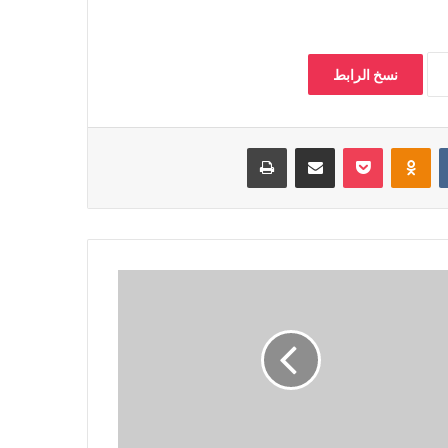
نسخ الرابط
‏VKontakte
Odnoklassniki
بوكيت
مشاركة عبر البريد
طباعة