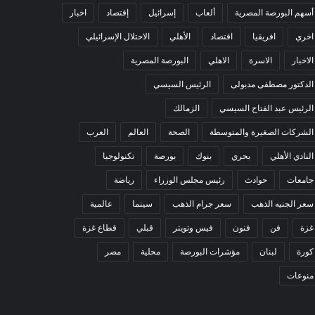
أسهم البورصة المصرية
ألعاب
إسرائيل
إقتصاد
اخبار
اخري
افريقيا
اقتصاد
الأهلي
الاحتلال الإسرائيلي
الاخبار
الاسرة
الاهلي
البورصة المصرية
الدكتور مصطفى مدبولى
الرئيس السيسي
الرئيس عبد الفتاح السيسي
الزمالك
الشركات الصغيرة والمتوسطة
الصحة
العالم
العرب
النادي الأهلي
بحري
بنوك
بورصة
تكنولوجيا
جامعات
حوادث
رئيس مجلس الوزراء
رياضة
سعر الجنيه الذهب
سعر جرام الذهب
سينما
عالمية
غزة
فن
فنون
فيس وتويتر
قبلي
قطاع غزة
كورة
لبنان
مؤشرات البورصة
محلية
مصر
منوعات