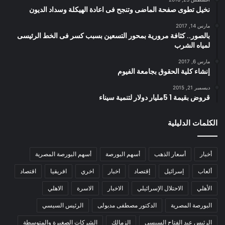
نخيل تطوى صفحة الماضى وتنجح فى اعادة الهيكلة وسداد الديون
مارس 14, 2017
بالصور.. كثافة مرورية بمحور التسعين بسبب كسر فى الخط الرئيسى
لمياه الشرب
مارس 6, 2017
إنشاء كلية الحقوق بجامعة الفيوم
ديسمبر 21, 2015
قروض بقيمة 1 5مليار دولار لتنمية سيناء
الكلمات الدليلية
أخبار
أسعار الذهب
أسهم البورصة
أسهم البورصة المصرية
ألعاب
إسرائيل
إقتصاد
اخبار
اخري
افريقيا
اقتصاد
الأهلي
الاحتلال الإسرائيلي
الاخبار
الاسرة
الاهلي
البورصة المصرية
الدكتور مصطفى مدبولى
الرئيس السيسي
الرئيس عبد الفتاح السيسي
الزمالك
الشركات الصغيرة والمتوسطة