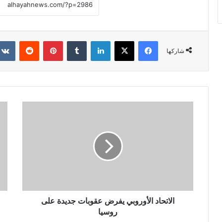
فيسبوك
X
لينكدإن
‏Tumblr
بينتيريست
‏Reddit
شاركها
الاتحاد الأوروبي يفرض عقوبات جديدة على
روسيا