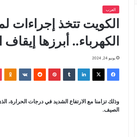
العرب
الكويت تتخذ إجراءات لم
الكهرباء.. أبرزها إيقاف 
يونيو 24, 2024
فيسبوك
X
لينكدإن
‏Tumblr
بينتيريست
‏Reddit
‏VKontakte
Odnoklassniki
وذلك تزامنا مع الارتفاع الشديد في درجات الحرارة، ال
الصيف.