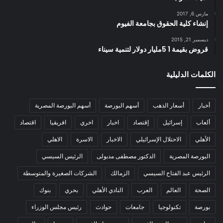
مارس 6, 2017
إنشاء كلية الحقوق بجامعة الفيوم
ديسمبر 21, 2015
قروض بقيمة 1 5مليار دولار لتنمية سيناء
الكلمات الدليلية
أخبار
أسعار الذهب
أسهم البورصة
أسهم البورصة المصرية
ألعاب
إسرائيل
إقتصاد
اخبار
اخري
افريقيا
اقتصاد
الأهلي
الاحتلال الإسرائيلي
الاخبار
الاسرة
الاهلي
البورصة المصرية
الدكتور مصطفى مدبولى
الرئيس السيسي
الرئيس عبد الفتاح السيسي
الزمالك
الشركات الصغيرة والمتوسطة
الصحة
العالم
العرب
النادي الأهلي
بحري
بنوك
بورصة
تكنولوجيا
جامعات
حوادث
رئيس مجلس الوزراء