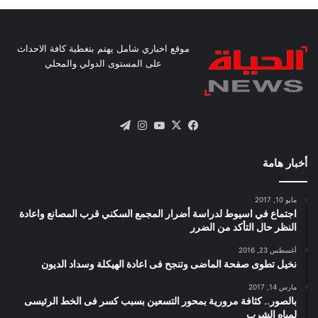
موقع اخباري شامل يهتم بتغطية كافة الاحداث
على المستوى الدولي والمحلي
X
فيسبوك
يوتيوب
انستقرام
تيلقرام
أخبار هامة
مايو 10, 2017
اجتماع في اسيوط لدراسة أضرار المجمع السكني قرب المصانع واعادة
النظر حال التأكد من الضرر
أغسطس 23, 2016
نخيل تطوى صفحة الماضى وتنجح فى اعادة الهيكلة وسداد الديون
مارس 14, 2017
بالصور.. كثافة مرورية بمحور التسعين بسبب كسر فى الخط الرئيسى
لمياه الشرب