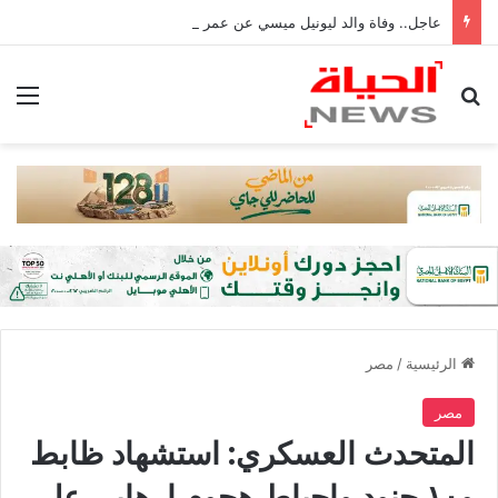
عاجل.. وفاة والد ليونيل ميسي عن عمر 68 عامًا في الأرجنتين
بحث عن
الق
الرئيسية
/
مصر
مصر
المتحدث العسكري: استشهاد ظابط
و١٠ جنود وإحباط هجوم إرهابي على