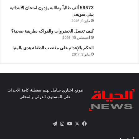
56673 ألف طالباً وطالبة يؤدون امتحان الابتدائية
ببنى سويف
مايو 9, 2016
كيف تغسل الخضروات والفواكه بطريقة صحية؟
أغسطس 10, 2016
الحكم بالإعدام على مغتصب الطفلة هدى بالمنيا
مايو 3, 2017
موقع اخباري شامل يهتم بتغطية كافة الاحداث
على المستوى الدولي والمحلي
X
فيسبوك
يوتيوب
انستقرام
تيلقرام