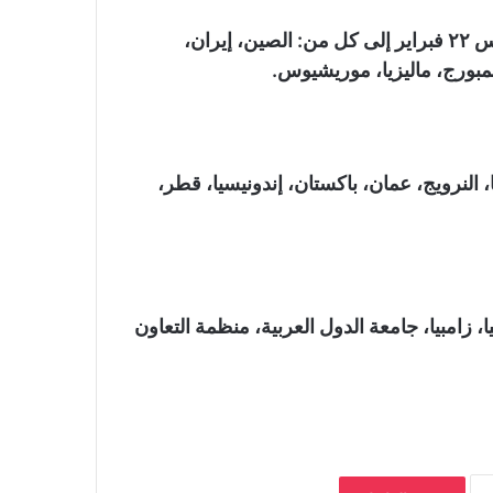
ومن المقرر أن تستمع محكمة العدل الدولية يوم الخميس ٢٢ فبراير إلى كل من: الصين، إيران،
لكسمبورج، ماليزيا، موريشيوس.
: ناميبيا، النرويج، عمان، باكستان، إندونيسيا، قطر،
م الاثنين 26 فبراير إلى: تركيا، زامبيا، جامعة الدول العربية، منظمة التعاون