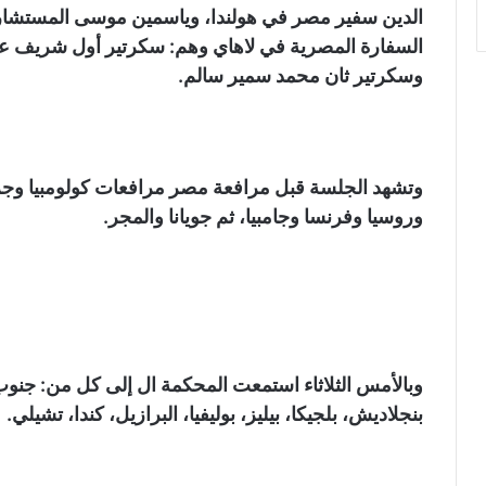
الدين سفير مصر في هولندا، وياسمين موسى المستشارة 
السفارة المصرية في لاهاي وهم: سكرتير أول شريف عب
وسكرتير ثان محمد سمير سالم.
وتشهد الجلسة قبل مرافعة مصر مرافعات كولومبيا وجزر 
وروسيا وفرنسا وجامبيا، ثم جويانا والمجر.
وبالأمس الثلاثاء استمعت المحكمة ال إلى كل من: جنوب أ
بنجلاديش، بلجيكا، بيليز، بوليفيا، البرازيل، كندا، تشيلي.