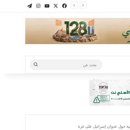
X
فيسبوك
يوتيوب
انستقرام
تيلقرام
بحث
عن
لية حول عدوان إسرائيل على غزة