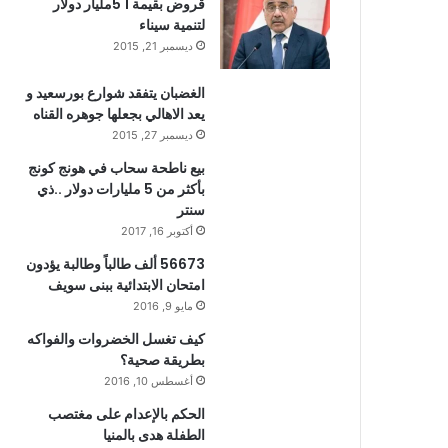
قروض بقيمة 1 5مليار دولار
لتنمية سيناء
ديسمبر 21, 2015
الغضبان يتفقد شوارع بورسعيد و
يعد الاهالي بجعلها جوهره القناه
ديسمبر 27, 2015
بيع ناطحة سحاب في هونج كونج
بأكثر من 5 مليارات دولار ..ذي
سنتر
أكتوبر 16, 2017
56673 ألف طالباً وطالبة يؤدون
امتحان الابتدائية ببنى سويف
مايو 9, 2016
كيف تغسل الخضروات والفواكه
بطريقة صحية؟
أغسطس 10, 2016
الحكم بالإعدام على مغتصب
الطفلة هدى بالمنيا