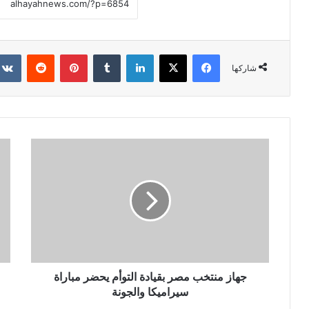
فيسبوك
X
لينكدإن
‏Tumblr
بينتيريست
‏Reddit
شاركها
جهاز منتخب مصر بقيادة التوأم يحضر مباراة
سيراميكا والجونة