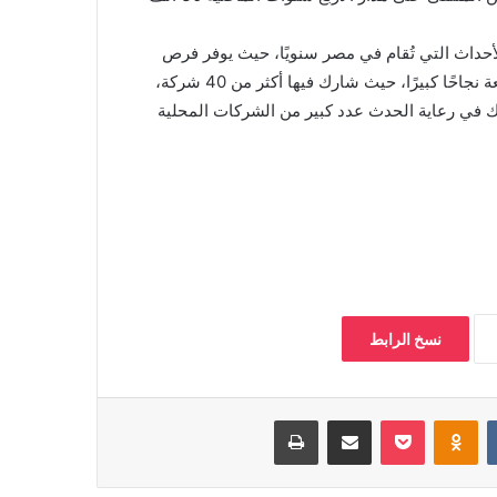
لأحداث التي تُقام في مصر سنويًا، حيث يوفر فرص
عمل لآلاف الشباب الباحثين عن عمل. وقد شهدت النسخة السابعة نجاحًا كبيرًا، حيث شارك فيها أكثر من 40 شركة،
ك، كما شارك في رعاية الحدث عدد كبير من الشركات المحلية
نسخ الرابط
بوكيت
Odnoklassniki
مشاركة عبر البريد
طباعة