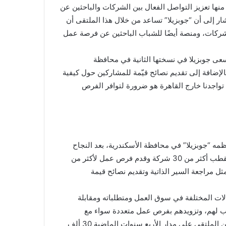
ها تعزيز التواصل الفعال بين الشركات والباحثين عن
ر إلى أن “جوبزيلا” تساعد من خلال هذا الملتقى أن
الشركات، ومنصة أيضًا للشباب الباحثين عن فرصة عمل
تسعى جوبزيلا في نسختها الثانية في محافظة
إضافة إلى تقديم نصائح قيّمة للمشاركين حول كيفية
اجدنا خارج القاهرة هو ضرورة لتوافر الفرص
ظمه “جوبزيلا” في محافظة الأسكندرية، بعد النجاح
الذي حققته النسخة الأولي في الأسكندرية عام 2020، حيث استقطب أكثر من 30 شركة وقدم فرص عمل لأكثر من
ثل مراجعة السير الذاتية وتقديم نصائح قيمة
الات المختلفة في سوق العمل ومتطلباته ومقابلة
سب لهم، وتزويدهم بفرص عمل متعددة سواء مع
الشركات الراعية أو الشركات المشاركة، وبلغ عدد المستفيدين من الملتقى على مدار الأربع سنوات الماضية 30 ألف