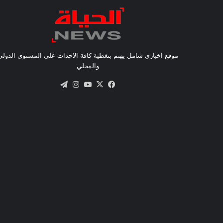
موقع اخباري شامل يهتم بتغطية كافة الاحداث على المستوى الدولي
والمحلي
X
فيسبوك
يوتيوب
انستقرام
تيلقرام