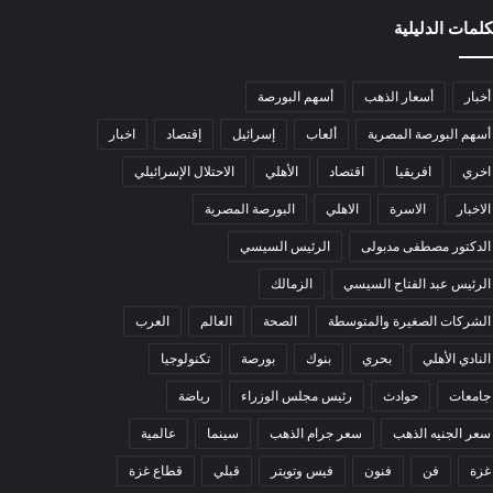
كلمات الدليلية
أخبار
أسعار الذهب
أسهم البورصة
أسهم البورصة المصرية
ألعاب
إسرائيل
إقتصاد
اخبار
اخري
افريقيا
اقتصاد
الأهلي
الاحتلال الإسرائيلي
الاخبار
الاسرة
الاهلي
البورصة المصرية
الدكتور مصطفى مدبولى
الرئيس السيسي
الرئيس عبد الفتاح السيسي
الزمالك
الشركات الصغيرة والمتوسطة
الصحة
العالم
العرب
النادي الأهلي
بحري
بنوك
بورصة
تكنولوجيا
جامعات
حوادث
رئيس مجلس الوزراء
رياضة
سعر الجنيه الذهب
سعر جرام الذهب
سينما
عالمية
غزة
فن
فنون
فيس وتويتر
قبلي
قطاع غزة