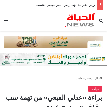
وزير الخارجية يؤكد رفض مصر لتهجير الفلسطينيين أو المساس بالوضع فى القدس
بحث عن
الق
الرئيسية
/
حوادث
حوادث
براءة «عدلي القيعي» من تهمة سب
وقذف «ممدوح عيد»