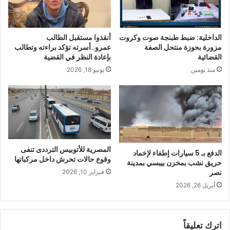
الداخلية: ضبط طبنجة صوت وكروت
أنقذوا مستقبل الطالب
مزورة بحوزة منتحل الصفة
عمرو..أسرته تؤكد براءته وتطالب
القضائية
بإعادة النظر في القضية
منذ يومين
يونيو 18, 2026
المصرية للأتوبيس الترددى تنفى
الدفع بـ 5 سيارات إطفاء لإخماد
وقوع حالات تحرش داخل مركباتها​
حريق نشب بمخزن بيبسي بمدينة
نصر
فبراير 10, 2026
أبريل 26, 2026
اترك تعليقاً