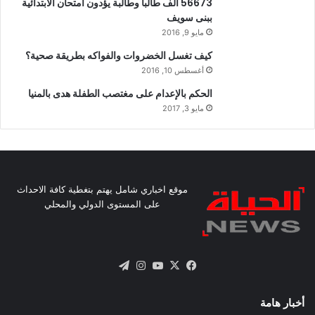
56673 ألف طالباً وطالبة يؤدون امتحان الابتدائية
ببنى سويف
مايو 9, 2016
كيف تغسل الخضروات والفواكه بطريقة صحية؟
أغسطس 10, 2016
الحكم بالإعدام على مغتصب الطفلة هدى بالمنيا
مايو 3, 2017
موقع اخباري شامل يهتم بتغطية كافة الاحداث
على المستوى الدولي والمحلي
X
فيسبوك
يوتيوب
انستقرام
تيلقرام
أخبار هامة