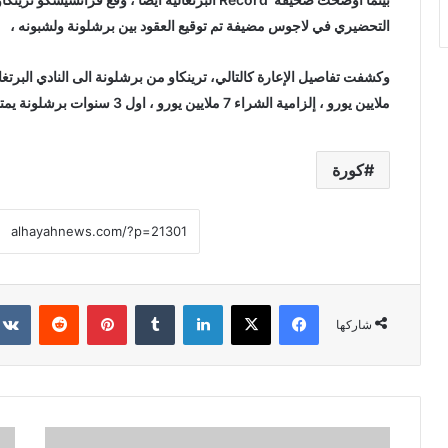
التحضيري في لاجوس مضيفة تم توقيع العقود بين برشلونة ولشبونه ،
ملايين يورو ، إلزامية الشراء 7 ملايين يورو ، اول 3 سنوات برشلونة يمتلك خيار الشراء ، 50٪ من قيمة بيعه مستقبلًا للبارسا.
كورة
فيسبوك
X
لينكدإن
‏Tumblr
بينتيريست
‏Reddit
شاركها