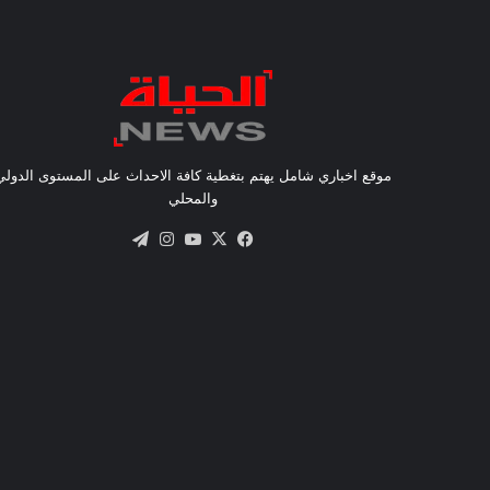
موقع اخباري شامل يهتم بتغطية كافة الاحداث على المستوى الدولي
والمحلي
X
فيسبوك
يوتيوب
انستقرام
تيلقرام