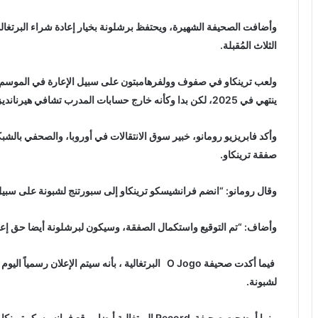
وأضافت الصحيفة الشهيرة، ويحتفظ برشلونة بخيار إعادة شراء البرتغا
الثلاث المُقبلة.
ولعب ترينكاو في صفوف وولفرهامبتون على سبيل الإعارة في الموسم ا
ينتهي في 2025، لكن بدا وكأنه خارج حسابات المدرب تشافي هيرنانديز.
وأكد فابريزيو رومانو، خبير سوق الانتقالات في أوروبا، والصحفي بال
صفقة ترينكاو.
وقال رومانو: “انضم فرانشيسكو ترينكاو إلى سبورتنج لشبونة على سبيل الإعارة، مع
وأضاف: “تم التوقيع واستكمال الصفقة، وسيكون لبرشلونة أيضا حق إعادة 
فيما أكدت صحيفة O Jogo البرتغالية ، بأنه سيتم الإعلا
لشبونة.
بينما أوضحت صحيفة Record البرتغالية أيضا ، وقع 