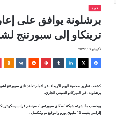
كورة
برشلونة يوافق على إعا
ترينكاو إلى سبورتنج لشب
يوليو 13, 2022
فيسبوك
X
لينكدإن
‏Tumblr
بينتيريست
‏Reddit
‏VKontakte
Odnoklassniki
كشفت تقارير صحفية اليوم الأربعاء، عن اتمام تعاقد نادي سبورتنج لشبو
برشلونة، في الميركاتو الصيفي الجاري.
وبحسب ما نشرته شبكة “سكاي سبورتس”، سينضم فرانسيسكو ترينكاو إل
إلزامي بقيمة 10 مليون يورو والتوقيع تم ومُكتمل .