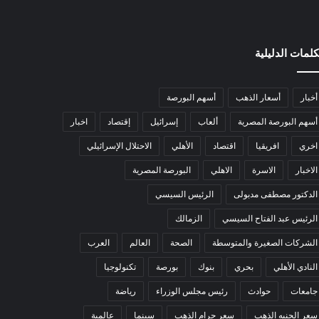
كلمات الدليلية
أخبار
أسعار الذهب
أسهم البورصة
أسهم البورصة المصرية
ألعاب
إسرائيل
إقتصاد
اخبار
اخري
افريقيا
اقتصاد
الأهلي
الاحتلال الإسرائيلي
الاخبار
الاسرة
الاهلي
البورصة المصرية
الدكتور مصطفى مدبولى
الرئيس السيسي
الرئيس عبد الفتاح السيسي
الزمالك
الشركات الصغيرة والمتوسطة
الصحة
العالم
العرب
النادي الأهلي
بحري
بنوك
بورصة
تكنولوجيا
جامعات
حوادث
رئيس مجلس الوزراء
رياضة
سعر الجنيه الذهب
سعر جرام الذهب
سينما
عالمية