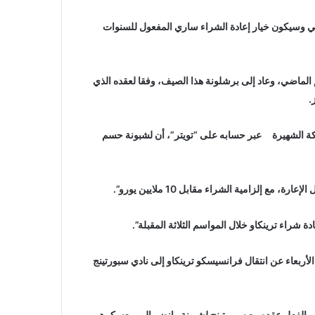
لي وسيكون خيار إعادة الشراء ساري المفعول للسنوات
لماضي، وعاد إلى برشلونة هذا الصيف، وفقا لعقده الذي
شبكة الشهيرة عبر حسابه على “تويتر”، أن لشبونة حسم
 إلزامية الشراء مقابل 10 ملايين يورو”.
شراء ترينكاو خلال المواسم الثلاثة المقبلة”.
ن رسمياً اليوم الأربعاء عن انتقال فرانسيسكو ترينكاو إلى نادي سبورتينج
فرانسيسكو ترينكاو بالفعل عقده مع سبورتينج لشبونة وانضم إلى معسكرهم