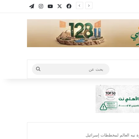
X
فيسبوك
يوتيوب
انستقرام
تيلقرام
بحث
عن
ة نبه العالم لمخططات إسرائيل