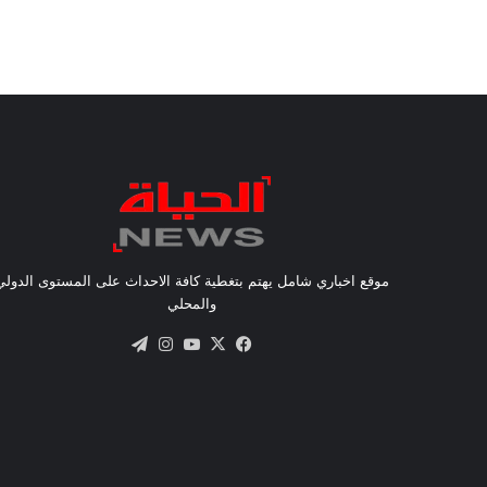
موقع اخباري شامل يهتم بتغطية كافة الاحداث على المستوى الدولي
والمحلي
X
فيسبوك
يوتيوب
انستقرام
تيلقرام