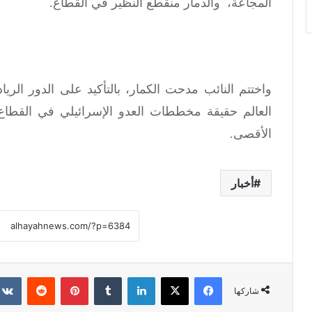
المجاعة، والدمار منقطع النظير في القطاع.
واختتم النائب مدحت الكمار، بالتأكيد على الدور الري
العالم حقيقة مخططات العدو الإسرائيلي في القطاع 
الأقصى.
أخبار
فيسبوك
X
لينكدإن
‏Tumblr
بينتيريست
‏Reddit
شاركها