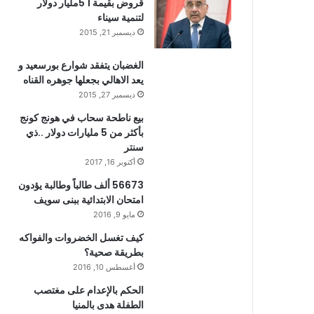
قروض بقيمة 1 5مليار دولار
لتنمية سيناء
ديسمبر 21, 2015
الغضبان يتفقد شوارع بورسعيد و
يعد الاهالي بجعلها جوهره القناه
ديسمبر 27, 2015
بيع ناطحة سحاب في هونج كونج
بأكثر من 5 مليارات دولار ..ذي
سنتر
أكتوبر 16, 2017
56673 ألف طالباً وطالبة يؤدون
امتحان الابتدائية ببنى سويف
مايو 9, 2016
كيف تغسل الخضروات والفواكه
بطريقة صحية؟
أغسطس 10, 2016
الحكم بالإعدام على مغتصب
الطفلة هدى بالمنيا