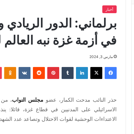
أخبار
برلماني: الدور الريادي
في أزمة غزة نبه العال
مارس 3, 2024
فيسبوك
X
لينكدإن
‏Tumblr
بينتيريست
‏Reddit
‏VKontakte
Odnoklassniki
حذر النائب مدحت الكمار، عضو
مجلس النواب
، من 
الاسرائيلي على المدنيين في قطاع غزة، قائلا: ينذ
الاعتداءات
الوحشية لقوات الاحتلال وتصاعد عدد الشهداء لأكثر من 30 الف شهيد م