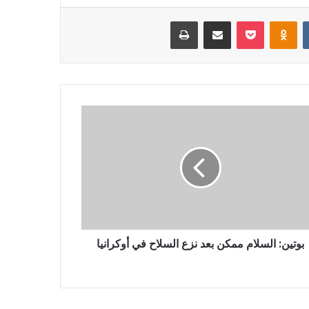
‏VKontakte
Odnoklassniki
بوكيت
مشاركة عبر البريد
طباعة
بوتين: السلام ممكن بعد نزع السلاح في أوكرانيا