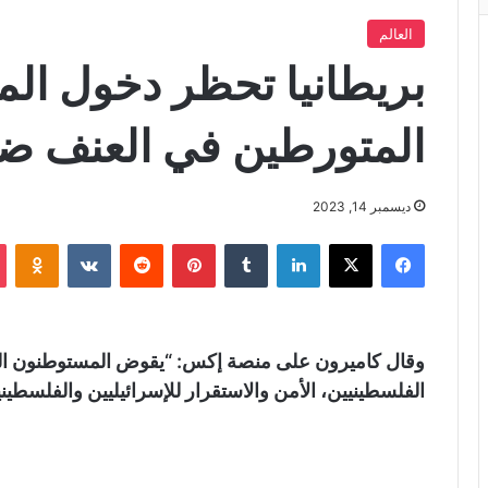
العالم
بريطانيا تحظر دخول ال
المتورطين في العنف ضد
ديسمبر 14, 2023
فيسبوك
X
لينكدإن
‏Tumblr
بينتيريست
‏Reddit
‏VKontakte
Odnoklassniki
وقال كاميرون على منصة إكس: “يقوض المستوطنون الم
الفلسطينيين، الأمن والاستقرار للإسرائيليين والفلسطيني