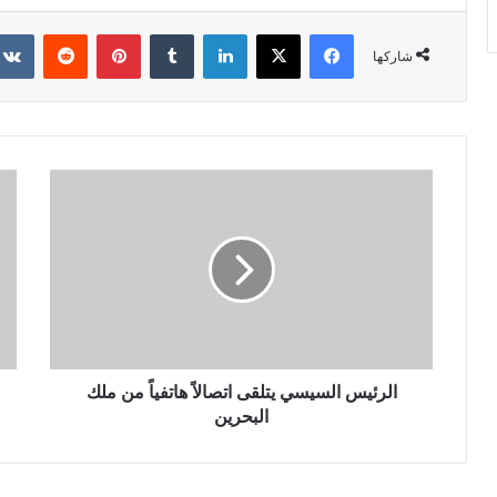
فيسبوك
X
لينكدإن
‏Tumblr
بينتيريست
‏Reddit
شاركها
الرئيس السيسي يتلقى اتصالاً هاتفياً من ملك
البحرين