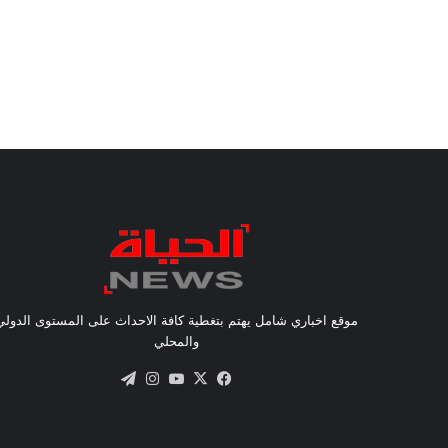
موقع اخباري شامل يهتم بتغطية كافة الاحداث على المستوى الدولي
والمحلي
X
فيسبوك
يوتيوب
انستقرام
تيلقرام