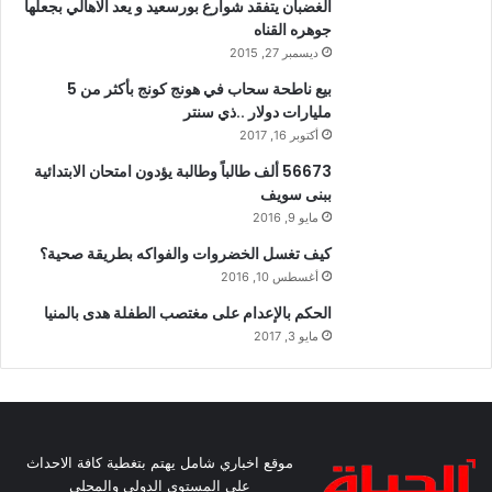
الغضبان يتفقد شوارع بورسعيد و يعد الاهالي بجعلها
جوهره القناه
ديسمبر 27, 2015
بيع ناطحة سحاب في هونج كونج بأكثر من 5
مليارات دولار ..ذي سنتر
أكتوبر 16, 2017
56673 ألف طالباً وطالبة يؤدون امتحان الابتدائية
ببنى سويف
مايو 9, 2016
كيف تغسل الخضروات والفواكه بطريقة صحية؟
أغسطس 10, 2016
الحكم بالإعدام على مغتصب الطفلة هدى بالمنيا
مايو 3, 2017
موقع اخباري شامل يهتم بتغطية كافة الاحداث
على المستوى الدولي والمحلي