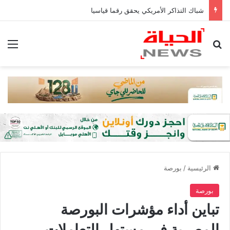
شباك التذاكر الأمريكي يحقق رقما قياسيا
بحث عن
الق
الرئيسية
/
بورصة
بورصة
تباين أداء مؤشرات البورصة
المصرية في مستهل التعاملات