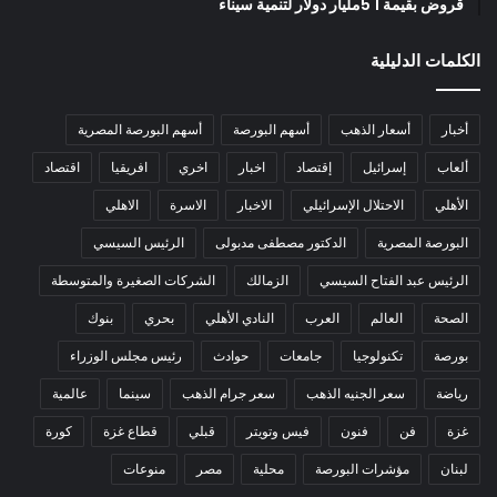
قروض بقيمة 1 5مليار دولار لتنمية سيناء
الكلمات الدليلية
أخبار
أسعار الذهب
أسهم البورصة
أسهم البورصة المصرية
ألعاب
إسرائيل
إقتصاد
اخبار
اخري
افريقيا
اقتصاد
الأهلي
الاحتلال الإسرائيلي
الاخبار
الاسرة
الاهلي
البورصة المصرية
الدكتور مصطفى مدبولى
الرئيس السيسي
الرئيس عبد الفتاح السيسي
الزمالك
الشركات الصغيرة والمتوسطة
الصحة
العالم
العرب
النادي الأهلي
بحري
بنوك
بورصة
تكنولوجيا
جامعات
حوادث
رئيس مجلس الوزراء
رياضة
سعر الجنيه الذهب
سعر جرام الذهب
سينما
عالمية
غزة
فن
فنون
فيس وتويتر
قبلي
قطاع غزة
كورة
لبنان
مؤشرات البورصة
محلية
مصر
منوعات