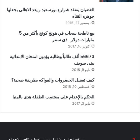
الغضبان يتفقد شوارع بورسعيد و يعد الاهالي بجعلها
جوهره القناه
ديسمبر 27, 2015
بيع ناطحة سحاب في هونج كونج بأكثر من 5
مليارات دولار ..ذي سنتر
أكتوبر 16, 2017
56673 ألف طالباً وطالبة يؤدون امتحان الابتدائية
ببنى سويف
مايو 9, 2016
كيف تغسل الخضروات والفواكه بطريقة صحية؟
أغسطس 10, 2016
الحكم بالإعدام على مغتصب الطفلة هدى بالمنيا
مايو 3, 2017
موقع اخباري شامل يهتم بتغطية كافة الاحداث