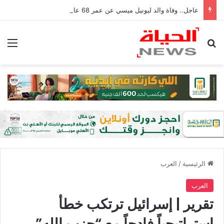
عاجل.. وفاة والد ليونيل ميسي عن عمر 68 عامًا في الأرجنتين
بحث عن
الق
الرئيسية
/
العرب
العرب
تقرير | إسرائيل ترتكب خطأ
استراتيجياً فادحاً مع “حزب الله”