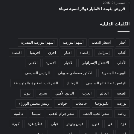
ديسمبر 21, 2015
قروض بقيمة 1 5مليار دولار لتنمية سيناء
الكلمات الدليلية
أخبار
أسعار الذهب
أسهم البورصة
أسهم البورصة المصرية
ألعاب
إسرائيل
إقتصاد
اخبار
اخري
افريقيا
اقتصاد
الأهلي
الاحتلال الإسرائيلي
الاخبار
الاسرة
الاهلي
البورصة المصرية
الدكتور مصطفى مدبولى
الرئيس السيسي
الرئيس عبد الفتاح السيسي
الزمالك
الشركات الصغيرة والمتوسطة
الصحة
العالم
العرب
النادي الأهلي
بحري
بنوك
بورصة
تكنولوجيا
جامعات
حوادث
رئيس مجلس الوزراء
رياضة
سعر الجنيه الذهب
سعر جرام الذهب
سينما
عالمية
غزة
فن
فنون
فيس وتويتر
قبلي
قطاع غزة
كورة
لبنان
مؤشرات البورصة
محلية
مصر
منوعات